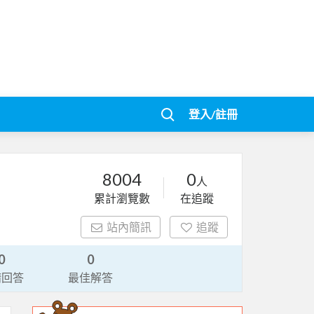
登入/註冊
8004
0
人
累計瀏覽數
在追蹤
站內簡訊
追蹤
0
0
請回答
最佳解答