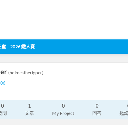
天室
2026 鐵人賽
per
(holmestheripper)
206
0
1
0
0
發問
文章
My Project
回答
邀