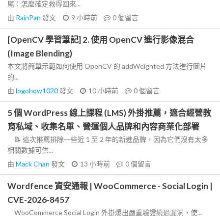
尾：怎麼確定救得回來...
由
RainPan
發文
9 小時前
0
個留言
[OpenCV 學習筆記] 2. 使用 OpenCV 進行影像混合
(Image Blending)
本文將簡單示範如何使用 OpenCV 的 addWeighted 方法進行圖片
的...
由
logohow1020
發文
10 小時前
0
個留言
5 個 WordPress 線上課程 (LMS) 外掛推薦，適合經營教
育私域、收集名單、營運個人品牌和內容商業化部署
📝 這次推薦排除一些近 1 至 2 年的新進品牌，因為它們沒有太多
相關數據可供...
由
Mack Chan
發文
13 小時前
0
個留言
Wordfence 資安通報 | WooCommerce - Social Login |
CVE-2026-8457
WooCommerce Social Login 外掛爆出嚴重驗證繞過漏洞，使...