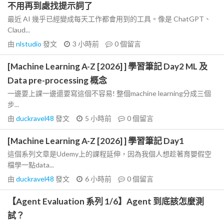
不用再到處找提示詞了
最近 AI 幾乎已經變成每天工作都會用到的工具。像是 ChatGPT、
Claud...
由
nlstudio
發文
3 小時前
0
個留言
[Machine Learning A-Z [2026] ] 學習筆記 Day2 ML 及
Data pre-processing 概念
一邊要上課一邊還要寫這個不容易! 整個machine learning分成三個
步...
由
duckravel48
發文
5 小時前
0
個留言
[Machine Learning A-Z [2026] ] 學習筆記 Day1
這個系列文章是Udemy上的課程延伸，因為我個人想趁著育嬰假空
檔學一點data...
由
duckravel48
發文
6 小時前
0
個留言
【Agent Evaluation 系列 1/6】Agent 到底該怎麼測
試？