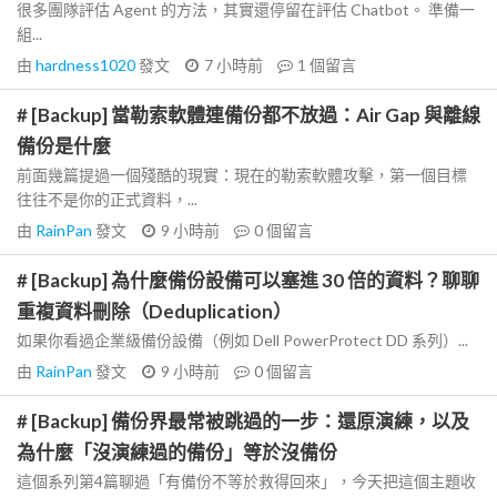
很多團隊評估 Agent 的方法，其實還停留在評估 Chatbot。 準備一
組...
由
hardness1020
發文
7 小時前
1
個留言
# [Backup] 當勒索軟體連備份都不放過：Air Gap 與離線
備份是什麼
前面幾篇提過一個殘酷的現實：現在的勒索軟體攻擊，第一個目標
往往不是你的正式資料，...
由
RainPan
發文
9 小時前
0
個留言
# [Backup] 為什麼備份設備可以塞進 30 倍的資料？聊聊
重複資料刪除（Deduplication）
如果你看過企業級備份設備（例如 Dell PowerProtect DD 系列）...
由
RainPan
發文
9 小時前
0
個留言
# [Backup] 備份界最常被跳過的一步：還原演練，以及
為什麼「沒演練過的備份」等於沒備份
這個系列第4篇聊過「有備份不等於救得回來」，今天把這個主題收