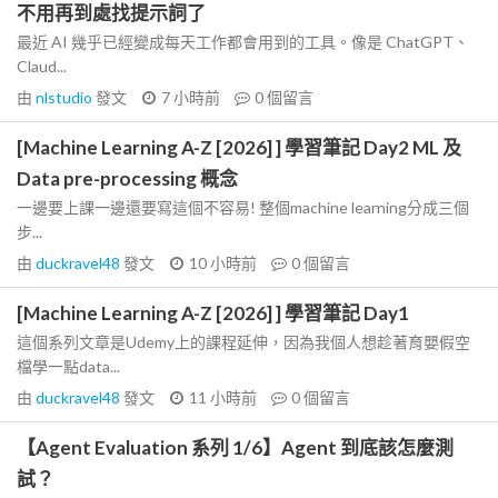
不用再到處找提示詞了
最近 AI 幾乎已經變成每天工作都會用到的工具。像是 ChatGPT、
Claud...
由
nlstudio
發文
7 小時前
0
個留言
[Machine Learning A-Z [2026] ] 學習筆記 Day2 ML 及
Data pre-processing 概念
一邊要上課一邊還要寫這個不容易! 整個machine learning分成三個
步...
由
duckravel48
發文
10 小時前
0
個留言
[Machine Learning A-Z [2026] ] 學習筆記 Day1
這個系列文章是Udemy上的課程延伸，因為我個人想趁著育嬰假空
檔學一點data...
由
duckravel48
發文
11 小時前
0
個留言
【Agent Evaluation 系列 1/6】Agent 到底該怎麼測
試？