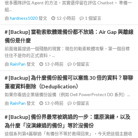
很多團隊評估 Agent 的方法，其實還停留在評估 Chatbot。 準備一
組...
由
hardness1020
發文
12 小時前
1
個留言
# [Backup] 當勒索軟體連備份都不放過：Air Gap 與離線
備份是什麼
前面幾篇提過一個殘酷的現實：現在的勒索軟體攻擊，第一個目標
往往不是你的正式資料，...
由
RainPan
發文
13 小時前
0
個留言
# [Backup] 為什麼備份設備可以塞進 30 倍的資料？聊聊
重複資料刪除（Deduplication）
如果你看過企業級備份設備（例如 Dell PowerProtect DD 系列）...
由
RainPan
發文
13 小時前
0
個留言
# [Backup] 備份界最常被跳過的一步：還原演練，以及
為什麼「沒演練過的備份」等於沒備份
這個系列第4篇聊過「有備份不等於救得回來」，今天把這個主題收