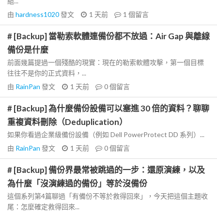
組...
由
hardness1020
發文
1 天前
1
個留言
# [Backup] 當勒索軟體連備份都不放過：Air Gap 與離線
備份是什麼
前面幾篇提過一個殘酷的現實：現在的勒索軟體攻擊，第一個目標
往往不是你的正式資料，...
由
RainPan
發文
1 天前
0
個留言
# [Backup] 為什麼備份設備可以塞進 30 倍的資料？聊聊
重複資料刪除（Deduplication）
如果你看過企業級備份設備（例如 Dell PowerProtect DD 系列）...
由
RainPan
發文
1 天前
0
個留言
# [Backup] 備份界最常被跳過的一步：還原演練，以及
為什麼「沒演練過的備份」等於沒備份
這個系列第4篇聊過「有備份不等於救得回來」，今天把這個主題收
尾：怎麼確定救得回來...