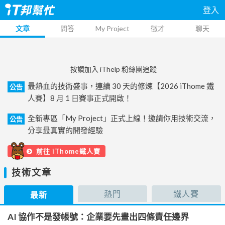
登入
文章
問答
My Project
徵才
聊天
按讚加入 iThelp 粉絲團追蹤
最熱血的技術盛事，連續 30 天的修煉【2026 iThome 鐵
公告
人賽】8 月 1 日賽事正式開啟！
全新專區「My Project」正式上線！邀請你用技術交流，
公告
分享最真實的開發經驗
前往 iThome鐵人賽
技術文章
熱門
鐵人賽
最新
AI 協作不是發帳號：企業要先畫出四條責任邊界