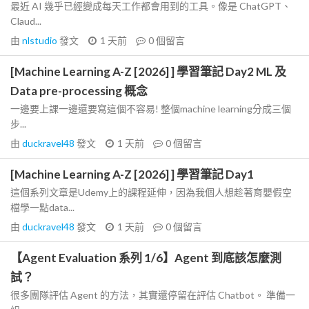
最近 AI 幾乎已經變成每天工作都會用到的工具。像是 ChatGPT、
Claud...
由
nlstudio
發文
1 天前
0
個留言
[Machine Learning A-Z [2026] ] 學習筆記 Day2 ML 及
Data pre-processing 概念
一邊要上課一邊還要寫這個不容易! 整個machine learning分成三個
步...
由
duckravel48
發文
1 天前
0
個留言
[Machine Learning A-Z [2026] ] 學習筆記 Day1
這個系列文章是Udemy上的課程延伸，因為我個人想趁著育嬰假空
檔學一點data...
由
duckravel48
發文
1 天前
0
個留言
【Agent Evaluation 系列 1/6】Agent 到底該怎麼測
試？
很多團隊評估 Agent 的方法，其實還停留在評估 Chatbot。 準備一