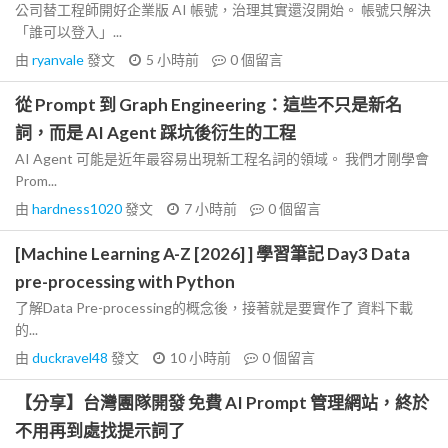
公司替工程師開好企業版 AI 帳號，治理其實還沒開始。 帳號只解決
「誰可以登入」...
由
ryanvale
發文
5 小時前
0
個留言
從 Prompt 到 Graph Engineering：這些不只是新名
詞，而是 AI Agent 踩坑後衍生的工程
AI Agent 可能是近年最容易出現新工程名詞的領域。 我們才剛學會
Prom...
由
hardness1020
發文
7 小時前
0
個留言
[Machine Learning A-Z [2026] ] 學習筆記 Day3 Data
pre-processing with Python
了解Data Pre-processing的概念後，接著就是要實作了 資料下載
的...
由
duckravel48
發文
10 小時前
0
個留言
【分享】台灣團隊開發 免費 AI Prompt 管理網站，終於
不用再到處找提示詞了