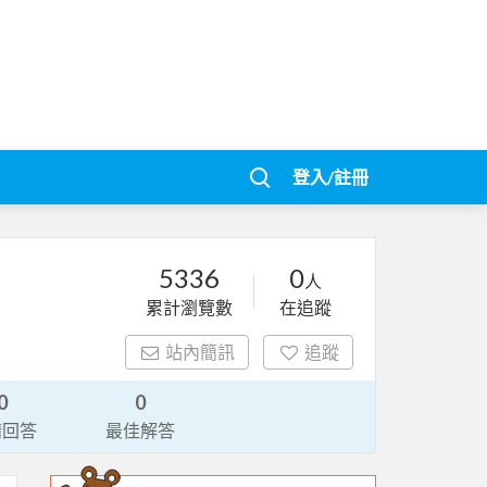
登入/註冊
5336
0
人
累計瀏覽數
在追蹤
站內簡訊
追蹤
0
0
請回答
最佳解答