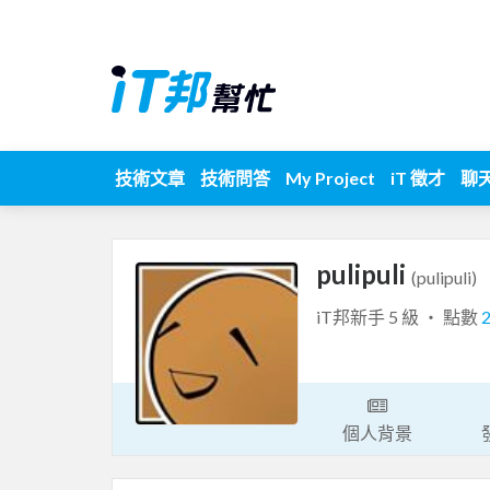
技術文章
技術問答
My Project
iT 徵才
聊
pulipuli
(pulipuli)
iT邦新手 5 級 ‧ 點數
個人背景