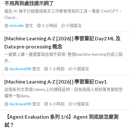
不用再到處找提示詞了
最近 AI 幾乎已經變成每天工作都會用到的工具。像是 ChatGPT、
Claud...
由
nlstudio
發文
3 小時前
0
個留言
[Machine Learning A-Z [2026] ] 學習筆記 Day2 ML 及
Data pre-processing 概念
一邊要上課一邊還要寫這個不容易! 整個machine learning分成三個
步...
由
duckravel48
發文
5 小時前
0
個留言
[Machine Learning A-Z [2026] ] 學習筆記 Day1
這個系列文章是Udemy上的課程延伸，因為我個人想趁著育嬰假空
檔學一點data...
由
duckravel48
發文
6 小時前
0
個留言
【Agent Evaluation 系列 1/6】Agent 到底該怎麼測
試？