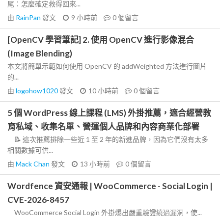
尾：怎麼確定救得回來...
由
RainPan
發文
9 小時前
0
個留言
[OpenCV 學習筆記] 2. 使用 OpenCV 進行影像混合
(Image Blending)
本文將簡單示範如何使用 OpenCV 的 addWeighted 方法進行圖片
的...
由
logohow1020
發文
10 小時前
0
個留言
5 個 WordPress 線上課程 (LMS) 外掛推薦，適合經營教
育私域、收集名單、營運個人品牌和內容商業化部署
📝 這次推薦排除一些近 1 至 2 年的新進品牌，因為它們沒有太多
相關數據可供...
由
Mack Chan
發文
13 小時前
0
個留言
Wordfence 資安通報 | WooCommerce - Social Login |
CVE-2026-8457
WooCommerce Social Login 外掛爆出嚴重驗證繞過漏洞，使...