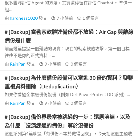
很多團隊評估 Agent 的方法，其實還停留在評估 Chatbot。 準備一
組...
由
hardness1020
發文
7 小時前
1
個留言
# [Backup] 當勒索軟體連備份都不放過：Air Gap 與離線
備份是什麼
前面幾篇提過一個殘酷的現實：現在的勒索軟體攻擊，第一個目標
往往不是你的正式資料，...
由
RainPan
發文
9 小時前
0
個留言
# [Backup] 為什麼備份設備可以塞進 30 倍的資料？聊聊
重複資料刪除（Deduplication）
如果你看過企業級備份設備（例如 Dell PowerProtect DD 系列）...
由
RainPan
發文
9 小時前
0
個留言
# [Backup] 備份界最常被跳過的一步：還原演練，以及
為什麼「沒演練過的備份」等於沒備份
這個系列第4篇聊過「有備份不等於救得回來」，今天把這個主題收