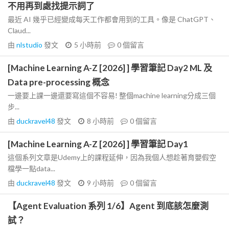
不用再到處找提示詞了
最近 AI 幾乎已經變成每天工作都會用到的工具。像是 ChatGPT、
Claud...
由
nlstudio
發文
5 小時前
0
個留言
[Machine Learning A-Z [2026] ] 學習筆記 Day2 ML 及
Data pre-processing 概念
一邊要上課一邊還要寫這個不容易! 整個machine learning分成三個
步...
由
duckravel48
發文
8 小時前
0
個留言
[Machine Learning A-Z [2026] ] 學習筆記 Day1
這個系列文章是Udemy上的課程延伸，因為我個人想趁著育嬰假空
檔學一點data...
由
duckravel48
發文
9 小時前
0
個留言
【Agent Evaluation 系列 1/6】Agent 到底該怎麼測
試？