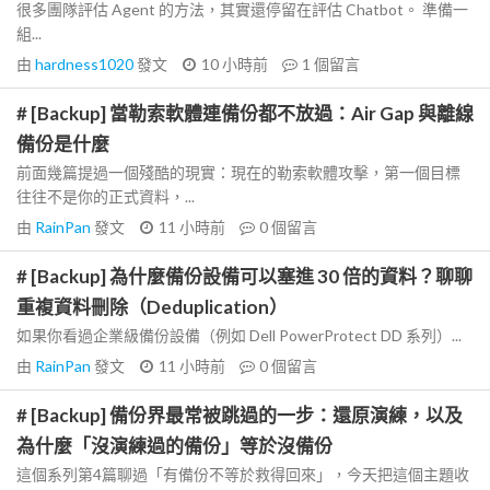
很多團隊評估 Agent 的方法，其實還停留在評估 Chatbot。 準備一
組...
由
hardness1020
發文
10 小時前
1
個留言
# [Backup] 當勒索軟體連備份都不放過：Air Gap 與離線
備份是什麼
前面幾篇提過一個殘酷的現實：現在的勒索軟體攻擊，第一個目標
往往不是你的正式資料，...
由
RainPan
發文
11 小時前
0
個留言
# [Backup] 為什麼備份設備可以塞進 30 倍的資料？聊聊
重複資料刪除（Deduplication）
如果你看過企業級備份設備（例如 Dell PowerProtect DD 系列）...
由
RainPan
發文
11 小時前
0
個留言
# [Backup] 備份界最常被跳過的一步：還原演練，以及
為什麼「沒演練過的備份」等於沒備份
這個系列第4篇聊過「有備份不等於救得回來」，今天把這個主題收