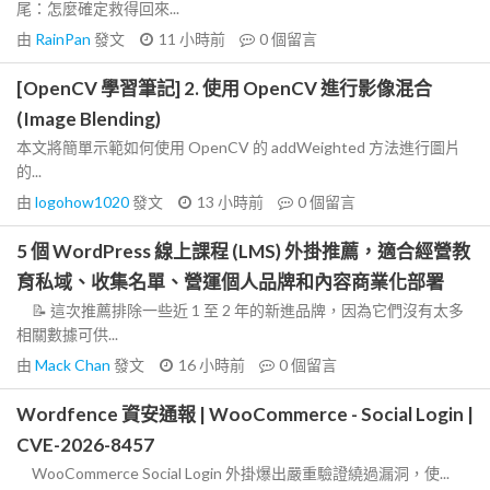
尾：怎麼確定救得回來...
由
RainPan
發文
11 小時前
0
個留言
[OpenCV 學習筆記] 2. 使用 OpenCV 進行影像混合
(Image Blending)
本文將簡單示範如何使用 OpenCV 的 addWeighted 方法進行圖片
的...
由
logohow1020
發文
13 小時前
0
個留言
5 個 WordPress 線上課程 (LMS) 外掛推薦，適合經營教
育私域、收集名單、營運個人品牌和內容商業化部署
📝 這次推薦排除一些近 1 至 2 年的新進品牌，因為它們沒有太多
相關數據可供...
由
Mack Chan
發文
16 小時前
0
個留言
Wordfence 資安通報 | WooCommerce - Social Login |
CVE-2026-8457
WooCommerce Social Login 外掛爆出嚴重驗證繞過漏洞，使...