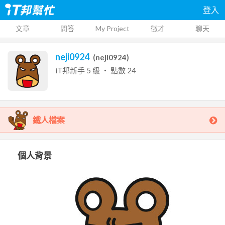
登入
文章
問答
My Project
徵才
聊天
neji0924
(
neji0924
)
iT邦新手
5
級 ‧ 點數
24
鐵人檔案
個人背景