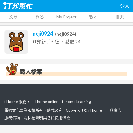
登入
文章
問答
My Project
徵才
聊天
neji0924
(
neji0924
)
iT邦新手
5
級 ‧ 點數
24
鐵人檔案
iThome 服務
iThome online
iThome Learning
電週文化事業版權所有、轉載必究 | Copyright © iThome
刊登廣告
服務信箱
隱私權聲明與會員使用條款