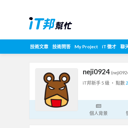
技術文章
技術問答
My Project
iT 徵才
聊
neji0924
(neji092
iT邦新手 5 級 ‧ 點數
個人背景