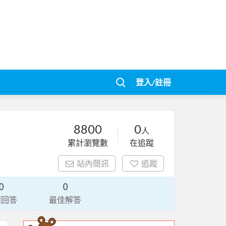
登入/註冊
8800
0
人
累計瀏覽數
在追蹤
站內簡訊
追蹤
0
0
請回答
最佳解答