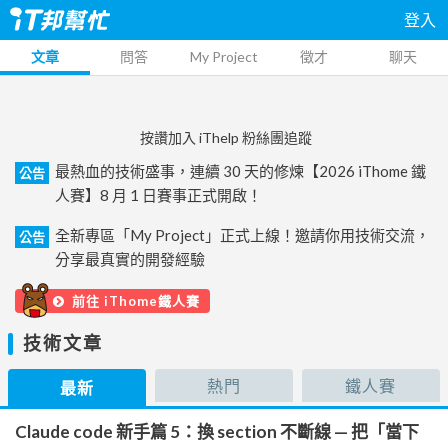
登入
文章
問答
My Project
徵才
聊天
按讚加入 iThelp 粉絲團追蹤
最熱血的技術盛事，連續 30 天的修煉【2026 iThome 鐵
公告
人賽】8 月 1 日賽事正式開啟！
全新專區「My Project」正式上線！邀請你用技術交流，
公告
分享最真實的開發經驗
前往 iThome鐵人賽
技術文章
熱門
鐵人賽
最新
Claude code 新手篇 5：換 section 不斷線 — 把「當下