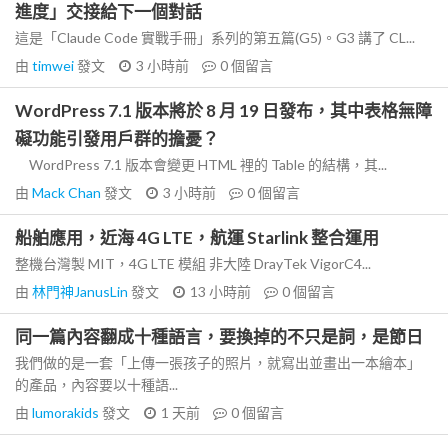
進度」交接給下一個對話
這是「Claude Code 實戰手冊」系列的第五篇(G5)。G3 講了 CL...
由
timwei
發文
3 小時前
0
個留言
WordPress 7.1 版本將於 8 月 19 日發布，其中表格無障
礙功能引發用戶群的擔憂？
WordPress 7.1 版本會變更 HTML 裡的 Table 的結構，其...
由
Mack Chan
發文
3 小時前
0
個留言
船舶應用，近海 4G LTE，航運 Starlink 整合運用
整機台灣製 MIT，4G LTE 模組 非大陸 DrayTek VigorC4...
由
林門神JanusLin
發文
13 小時前
0
個留言
同一篇內容翻成十種語言，要換掉的不只是詞，是節日
我們做的是一套「上傳一張孩子的照片，就寫出並畫出一本繪本」
的產品，內容要以十種語...
由
lumorakids
發文
1 天前
0
個留言