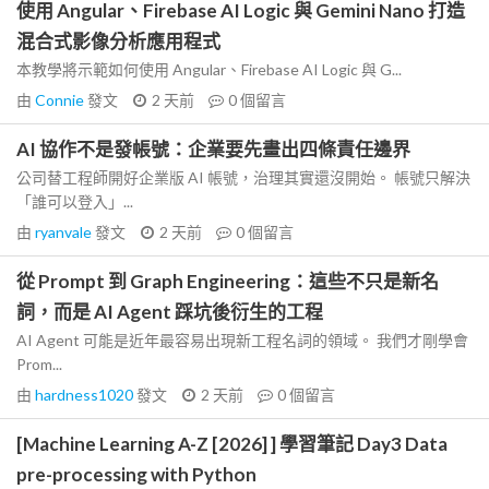
使用 Angular、Firebase AI Logic 與 Gemini Nano 打造
混合式影像分析應用程式
本教學將示範如何使用 Angular、Firebase AI Logic 與 G...
由
Connie
發文
2 天前
0
個留言
AI 協作不是發帳號：企業要先畫出四條責任邊界
公司替工程師開好企業版 AI 帳號，治理其實還沒開始。 帳號只解決
「誰可以登入」...
由
ryanvale
發文
2 天前
0
個留言
從 Prompt 到 Graph Engineering：這些不只是新名
詞，而是 AI Agent 踩坑後衍生的工程
AI Agent 可能是近年最容易出現新工程名詞的領域。 我們才剛學會
Prom...
由
hardness1020
發文
2 天前
0
個留言
[Machine Learning A-Z [2026] ] 學習筆記 Day3 Data
pre-processing with Python