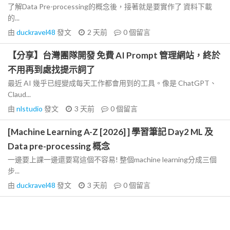
了解Data Pre-processing的概念後，接著就是要實作了 資料下載
的...
由
duckravel48
發文
2 天前
0
個留言
【分享】台灣團隊開發 免費 AI Prompt 管理網站，終於
不用再到處找提示詞了
最近 AI 幾乎已經變成每天工作都會用到的工具。像是 ChatGPT、
Claud...
由
nlstudio
發文
3 天前
0
個留言
[Machine Learning A-Z [2026] ] 學習筆記 Day2 ML 及
Data pre-processing 概念
一邊要上課一邊還要寫這個不容易! 整個machine learning分成三個
步...
由
duckravel48
發文
3 天前
0
個留言