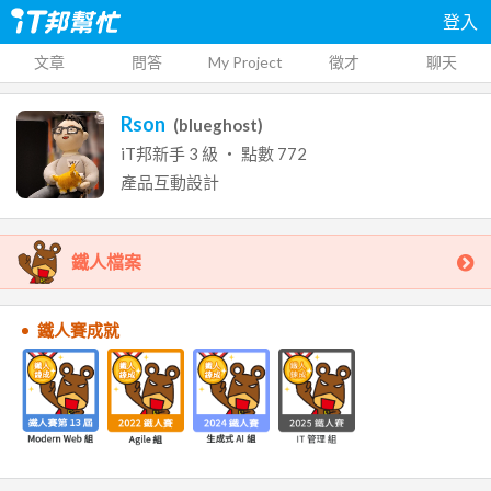
登入
文章
問答
My Project
徵才
聊天
Rson
(
blueghost
)
iT邦新手
3
級 ‧ 點數
772
產品互動設計
鐵人檔案
鐵人賽成就