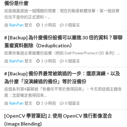
備份是什麼
前面幾篇提過一個殘酷的現實：現在的勒索軟體攻擊，第一個目標
往往不是你的正式資料，...
由
RainPan
發文
1 小時前
0
個留言
# [Backup] 為什麼備份設備可以塞進 30 倍的資料？聊聊
重複資料刪除（Deduplication）
如果你看過企業級備份設備（例如 Dell PowerProtect DD 系列）...
由
RainPan
發文
1 小時前
0
個留言
# [Backup] 備份界最常被跳過的一步：還原演練，以及
為什麼「沒演練過的備份」等於沒備份
這個系列第4篇聊過「有備份不等於救得回來」，今天把這個主題收
尾：怎麼確定救得回來...
由
RainPan
發文
1 小時前
0
個留言
[OpenCV 學習筆記] 2. 使用 OpenCV 進行影像混合
(Image Blending)