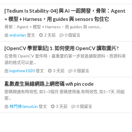
[Tedium Is Stability-04] 與 AI 一起開發，骨架：Agent
= 模型 + Harness，用 guides 與 sensors 包住它
骨架：Agent = 模型 + Harness，用 guides 與 senso...
由
enjtorian
發文
2 天前
0
個留言
[OpenCV 學習筆記] 1. 如何使用 OpenCV 讀取圖片?
在使用 OpenCV 套件時，最重要的第一步就是讀取資料，而資料來
源的格式可以是...
由
logohow1020
發文
3 天前
0
個留言
亂數產生無線網路上網密碼 wifi pin code
密碼開通有時效性, 如1~3個月 密碼使用後,有時效性, 如1~7天. 同組
密...
由
林門神JanusLin
發文
3 天前
0
個留言