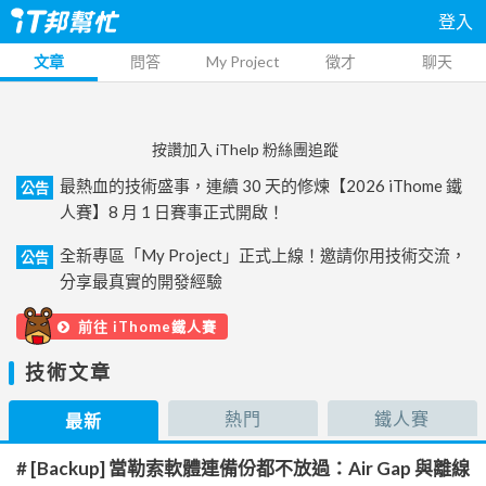
登入
文章
問答
My Project
徵才
聊天
按讚加入 iThelp 粉絲團追蹤
最熱血的技術盛事，連續 30 天的修煉【2026 iThome 鐵
公告
人賽】8 月 1 日賽事正式開啟！
全新專區「My Project」正式上線！邀請你用技術交流，
公告
分享最真實的開發經驗
前往 iThome鐵人賽
技術文章
熱門
鐵人賽
最新
# [Backup] 當勒索軟體連備份都不放過：Air Gap 與離線