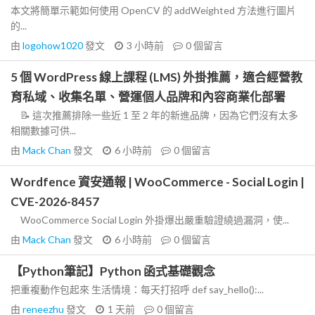
本文將簡單示範如何使用 OpenCV 的 addWeighted 方法進行圖片
的...
由
logohow1020
發文
3 小時前
0
個留言
5 個 WordPress 線上課程 (LMS) 外掛推薦，適合經營教
育私域、收集名單、營運個人品牌和內容商業化部署
📝 這次推薦排除一些近 1 至 2 年的新進品牌，因為它們沒有太多
相關數據可供...
由
Mack Chan
發文
6 小時前
0
個留言
Wordfence 資安通報 | WooCommerce - Social Login |
CVE-2026-8457
WooCommerce Social Login 外掛爆出嚴重驗證繞過漏洞，使...
由
Mack Chan
發文
6 小時前
0
個留言
【Python筆記】Python 函式基礎觀念
把重複動作包起來 生活情境：每天打招呼 def say_hello():...
由
reneezhu
發文
1 天前
0
個留言