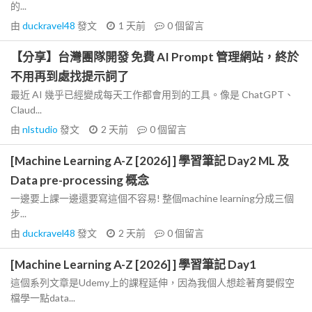
的...
由
duckravel48
發文
1 天前
0
個留言
【分享】台灣團隊開發 免費 AI Prompt 管理網站，終於
不用再到處找提示詞了
最近 AI 幾乎已經變成每天工作都會用到的工具。像是 ChatGPT、
Claud...
由
nlstudio
發文
2 天前
0
個留言
[Machine Learning A-Z [2026] ] 學習筆記 Day2 ML 及
Data pre-processing 概念
一邊要上課一邊還要寫這個不容易! 整個machine learning分成三個
步...
由
duckravel48
發文
2 天前
0
個留言
[Machine Learning A-Z [2026] ] 學習筆記 Day1
這個系列文章是Udemy上的課程延伸，因為我個人想趁著育嬰假空
檔學一點data...