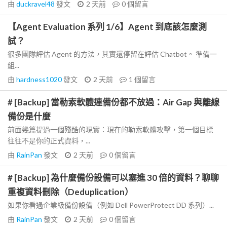
由
duckravel48
發文
2 天前
0
個留言
【Agent Evaluation 系列 1/6】Agent 到底該怎麼測
試？
很多團隊評估 Agent 的方法，其實還停留在評估 Chatbot。 準備一
組...
由
hardness1020
發文
2 天前
1
個留言
# [Backup] 當勒索軟體連備份都不放過：Air Gap 與離線
備份是什麼
前面幾篇提過一個殘酷的現實：現在的勒索軟體攻擊，第一個目標
往往不是你的正式資料，...
由
RainPan
發文
2 天前
0
個留言
# [Backup] 為什麼備份設備可以塞進 30 倍的資料？聊聊
重複資料刪除（Deduplication）
如果你看過企業級備份設備（例如 Dell PowerProtect DD 系列）...
由
RainPan
發文
2 天前
0
個留言