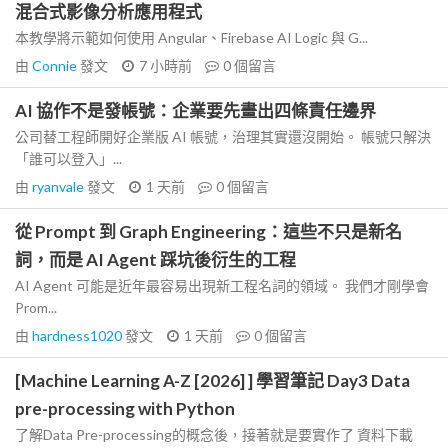
混合式影像分析應用程式
本教學將示範如何使用 Angular、Firebase AI Logic 與 G...
由
Connie
發文
7 小時前
0
個留言
AI 協作不是發帳號：企業要先畫出四條責任邊界
公司替工程師開好企業版 AI 帳號，治理其實還沒開始。 帳號只解決
「誰可以登入」...
由
ryanvale
發文
1 天前
0
個留言
從 Prompt 到 Graph Engineering：這些不只是新名
詞，而是 AI Agent 踩坑後衍生的工程
AI Agent 可能是近年最容易出現新工程名詞的領域。 我們才剛學會
Prom...
由
hardness1020
發文
1 天前
0
個留言
[Machine Learning A-Z [2026] ] 學習筆記 Day3 Data
pre-processing with Python
了解Data Pre-processing的概念後，接著就是要實作了 資料下載