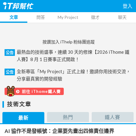
登入
文章
問答
My Project
徵才
聊天
按讚加入 iThelp 粉絲團追蹤
最熱血的技術盛事，連續 30 天的修煉【2026 iThome 鐵
公告
人賽】8 月 1 日賽事正式開啟！
全新專區「My Project」正式上線！邀請你用技術交流，
公告
分享最真實的開發經驗
前往 iThome鐵人賽
技術文章
熱門
鐵人賽
最新
AI 協作不是發帳號：企業要先畫出四條責任邊界