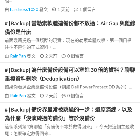
組...
由
hardness1020
發文
1 天前
1
個留言
# [Backup] 當勒索軟體連備份都不放過：Air Gap 與離線
備份是什麼
前面幾篇提過一個殘酷的現實：現在的勒索軟體攻擊，第一個目標
往往不是你的正式資料，...
由
RainPan
發文
2 天前
0
個留言
# [Backup] 為什麼備份設備可以塞進 30 倍的資料？聊聊
重複資料刪除（Deduplication）
如果你看過企業級備份設備（例如 Dell PowerProtect DD 系列）...
由
RainPan
發文
2 天前
0
個留言
# [Backup] 備份界最常被跳過的一步：還原演練，以及
為什麼「沒演練過的備份」等於沒備份
這個系列第4篇聊過「有備份不等於救得回來」，今天把這個主題收
尾：怎麼確定救得回來...