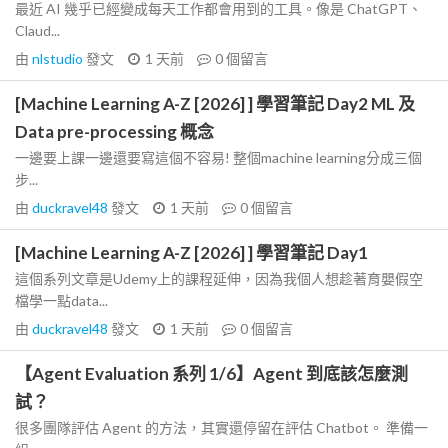
最近 AI 幾乎已經變成每天工作都會用到的工具。像是 ChatGPT、
Claud...
由
nlstudio
發文
1 天前
0
個留言
[Machine Learning A-Z [2026] ] 學習筆記 Day2 ML 及
Data pre-processing 概念
一邊要上課一邊還要寫這個不容易! 整個machine learning分成三個
步...
由
duckravel48
發文
1 天前
0
個留言
[Machine Learning A-Z [2026] ] 學習筆記 Day1
這個系列文章是Udemy上的課程延伸，因為我個人想趁著育嬰假空
檔學一點data...
由
duckravel48
發文
1 天前
0
個留言
【Agent Evaluation 系列 1/6】Agent 到底該怎麼測
試？
很多團隊評估 Agent 的方法，其實還停留在評估 Chatbot。 準備一