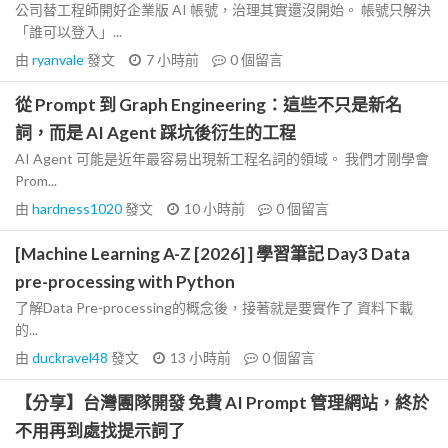
公司替工程師開好企業版 AI 帳號，治理其實還沒開始。 帳號只解決
「誰可以登入」...
由
ryanvale
發文
7 小時前
0
個留言
從 Prompt 到 Graph Engineering：這些不只是新名
詞，而是 AI Agent 踩坑後衍生的工程
AI Agent 可能是近年最容易出現新工程名詞的領域。 我們才剛學會
Prom...
由
hardness1020
發文
10 小時前
0
個留言
[Machine Learning A-Z [2026] ] 學習筆記 Day3 Data
pre-processing with Python
了解Data Pre-processing的概念後，接著就是要實作了 資料下載
的...
由
duckravel48
發文
13 小時前
0
個留言
【分享】台灣團隊開發 免費 AI Prompt 管理網站，終於
不用再到處找提示詞了