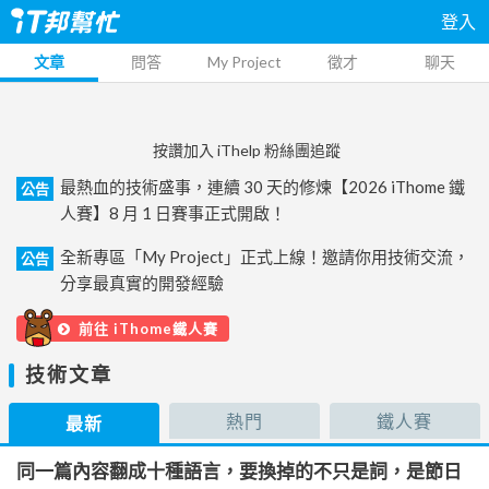
登入
文章
問答
My Project
徵才
聊天
按讚加入 iThelp 粉絲團追蹤
最熱血的技術盛事，連續 30 天的修煉【2026 iThome 鐵
公告
人賽】8 月 1 日賽事正式開啟！
全新專區「My Project」正式上線！邀請你用技術交流，
公告
分享最真實的開發經驗
前往 iThome鐵人賽
技術文章
熱門
鐵人賽
最新
同一篇內容翻成十種語言，要換掉的不只是詞，是節日