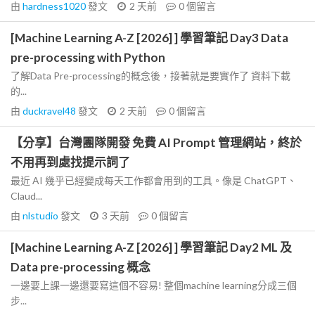
由
hardness1020
發文
2 天前
0
個留言
[Machine Learning A-Z [2026] ] 學習筆記 Day3 Data
pre-processing with Python
了解Data Pre-processing的概念後，接著就是要實作了 資料下載
的...
由
duckravel48
發文
2 天前
0
個留言
【分享】台灣團隊開發 免費 AI Prompt 管理網站，終於
不用再到處找提示詞了
最近 AI 幾乎已經變成每天工作都會用到的工具。像是 ChatGPT、
Claud...
由
nlstudio
發文
3 天前
0
個留言
[Machine Learning A-Z [2026] ] 學習筆記 Day2 ML 及
Data pre-processing 概念
一邊要上課一邊還要寫這個不容易! 整個machine learning分成三個
步...