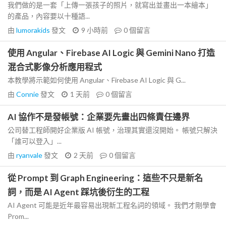
我們做的是一套「上傳一張孩子的照片，就寫出並畫出一本繪本」
的產品，內容要以十種語...
由
lumorakids
發文
9 小時前
0
個留言
使用 Angular、Firebase AI Logic 與 Gemini Nano 打造
混合式影像分析應用程式
本教學將示範如何使用 Angular、Firebase AI Logic 與 G...
由
Connie
發文
1 天前
0
個留言
AI 協作不是發帳號：企業要先畫出四條責任邊界
公司替工程師開好企業版 AI 帳號，治理其實還沒開始。 帳號只解決
「誰可以登入」...
由
ryanvale
發文
2 天前
0
個留言
從 Prompt 到 Graph Engineering：這些不只是新名
詞，而是 AI Agent 踩坑後衍生的工程
AI Agent 可能是近年最容易出現新工程名詞的領域。 我們才剛學會
Prom...