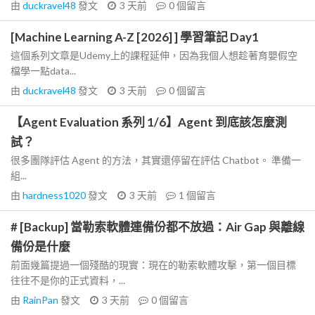
由
duckravel48
發文
3 天前
0
個留言
[Machine Learning A-Z [2026] ] 學習筆記 Day1
這個系列文章是Udemy上的課程延伸，因為我個人想趁著育嬰假空
檔學一點data...
由
duckravel48
發文
3 天前
0
個留言
【Agent Evaluation 系列 1/6】Agent 到底該怎麼測
試？
很多團隊評估 Agent 的方法，其實還停留在評估 Chatbot。 準備一
組...
由
hardness1020
發文
3 天前
1
個留言
# [Backup] 當勒索軟體連備份都不放過：Air Gap 與離線
備份是什麼
前面幾篇提過一個殘酷的現實：現在的勒索軟體攻擊，第一個目標
往往不是你的正式資料，...
由
RainPan
發文
3 天前
0
個留言