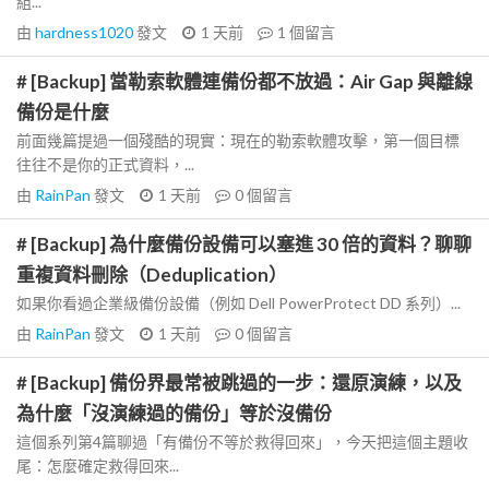
組...
由
hardness1020
發文
1 天前
1
個留言
# [Backup] 當勒索軟體連備份都不放過：Air Gap 與離線
備份是什麼
前面幾篇提過一個殘酷的現實：現在的勒索軟體攻擊，第一個目標
往往不是你的正式資料，...
由
RainPan
發文
1 天前
0
個留言
# [Backup] 為什麼備份設備可以塞進 30 倍的資料？聊聊
重複資料刪除（Deduplication）
如果你看過企業級備份設備（例如 Dell PowerProtect DD 系列）...
由
RainPan
發文
1 天前
0
個留言
# [Backup] 備份界最常被跳過的一步：還原演練，以及
為什麼「沒演練過的備份」等於沒備份
這個系列第4篇聊過「有備份不等於救得回來」，今天把這個主題收
尾：怎麼確定救得回來...