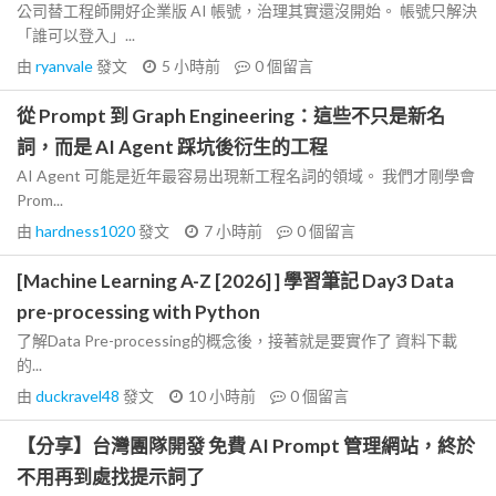
公司替工程師開好企業版 AI 帳號，治理其實還沒開始。 帳號只解決
「誰可以登入」...
由
ryanvale
發文
5 小時前
0
個留言
從 Prompt 到 Graph Engineering：這些不只是新名
詞，而是 AI Agent 踩坑後衍生的工程
AI Agent 可能是近年最容易出現新工程名詞的領域。 我們才剛學會
Prom...
由
hardness1020
發文
7 小時前
0
個留言
[Machine Learning A-Z [2026] ] 學習筆記 Day3 Data
pre-processing with Python
了解Data Pre-processing的概念後，接著就是要實作了 資料下載
的...
由
duckravel48
發文
10 小時前
0
個留言
【分享】台灣團隊開發 免費 AI Prompt 管理網站，終於
不用再到處找提示詞了