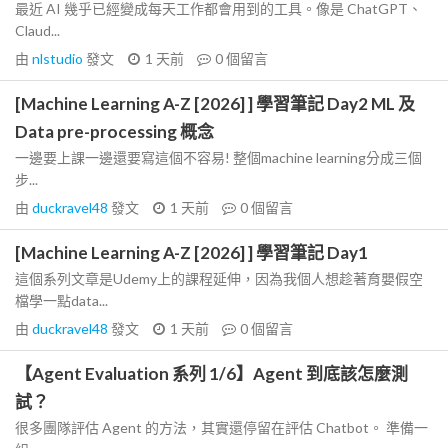
最近 AI 幾乎已經變成每天工作都會用到的工具。像是 ChatGPT、
Claud...
由
nlstudio
發文
1 天前
0
個留言
[Machine Learning A-Z [2026] ] 學習筆記 Day2 ML 及
Data pre-processing 概念
一邊要上課一邊還要寫這個不容易! 整個machine learning分成三個
步...
由
duckravel48
發文
1 天前
0
個留言
[Machine Learning A-Z [2026] ] 學習筆記 Day1
這個系列文章是Udemy上的課程延伸，因為我個人想趁著育嬰假空
檔學一點data...
由
duckravel48
發文
1 天前
0
個留言
【Agent Evaluation 系列 1/6】Agent 到底該怎麼測
試？
很多團隊評估 Agent 的方法，其實還停留在評估 Chatbot。 準備一