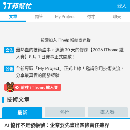
登入
文章
問答
My Project
徵才
聊天
按讚加入 iThelp 粉絲團追蹤
最熱血的技術盛事，連續 30 天的修煉【2026 iThome 鐵
公告
人賽】8 月 1 日賽事正式開啟！
全新專區「My Project」正式上線！邀請你用技術交流，
公告
分享最真實的開發經驗
前往 iThome鐵人賽
技術文章
熱門
鐵人賽
最新
AI 協作不是發帳號：企業要先畫出四條責任邊界