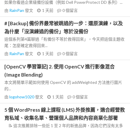
如果你看過企業級備份設備（例如 Dell PowerProtect DD 系列）...
由
RainPan
發文
1 天前
0
個留言
# [Backup] 備份界最常被跳過的一步：還原演練，以及
為什麼「沒演練過的備份」等於沒備份
這個系列第4篇聊過「有備份不等於救得回來」，今天把這個主題收
尾：怎麼確定救得回來...
由
RainPan
發文
1 天前
0
個留言
[OpenCV 學習筆記] 2. 使用 OpenCV 進行影像混合
(Image Blending)
本文將簡單示範如何使用 OpenCV 的 addWeighted 方法進行圖片
的...
由
logohow1020
發文
1 天前
0
個留言
5 個 WordPress 線上課程 (LMS) 外掛推薦，適合經營教
育私域、收集名單、營運個人品牌和內容商業化部署
📝 這次推薦排除一些近 1 至 2 年的新進品牌，因為它們沒有太多