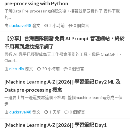
pre-processing with Python
了解Data Pre-processing的概念後，接著就是要實作了 資料下載
的...
由
duckravel48
發文
2 小時前
0
個留言
【分享】台灣團隊開發 免費 AI Prompt 管理網站，終於
不用再到處找提示詞了
最近 AI 幾乎已經變成每天工作都會用到的工具。像是 ChatGPT、
Claud...
由
nlstudio
發文
20 小時前
0
個留言
[Machine Learning A-Z [2026] ] 學習筆記 Day2 ML 及
Data pre-processing 概念
一邊要上課一邊還要寫這個不容易! 整個machine learning分成三個
步...
由
duckravel48
發文
1 天前
0
個留言
[Machine Learning A-Z [2026] ] 學習筆記 Day1