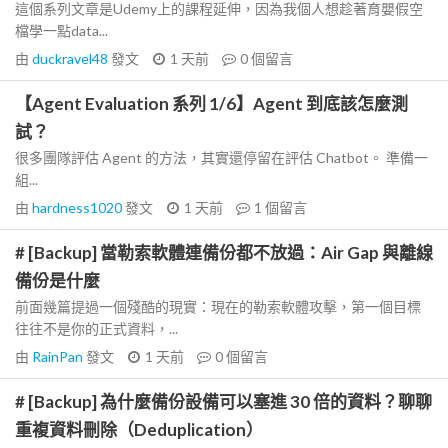
這個系列文章是Udemy上的課程延伸，因為我個人想趁著育嬰假空
檔學一點data...
由
duckravel48
發文
1 天前
0
個留言
【Agent Evaluation 系列 1/6】Agent 到底該怎麼測
試？
很多團隊評估 Agent 的方法，其實還停留在評估 Chatbot。 準備一
組...
由
hardness1020
發文
1 天前
1
個留言
# [Backup] 當勒索軟體連備份都不放過：Air Gap 與離線
備份是什麼
前面幾篇提過一個殘酷的現實：現在的勒索軟體攻擊，第一個目標
往往不是你的正式資料，...
由
RainPan
發文
1 天前
0
個留言
# [Backup] 為什麼備份設備可以塞進 30 倍的資料？聊聊
重複資料刪除（Deduplication）