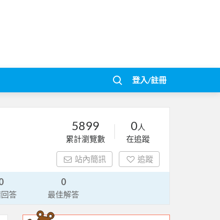
登入/註冊
5899
0
人
累計瀏覽數
在追蹤
站內簡訊
追蹤
0
0
請回答
最佳解答