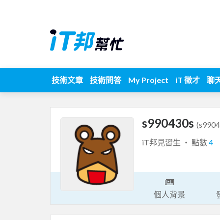
技術文章
技術問答
My Project
iT 徵才
聊
s990430s
(s9904
iT邦見習生 ‧ 點數
4
個人背景