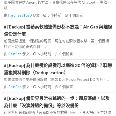
很多團隊評估 Agent 的方法，其實還停留在評估 Chatbot。 準備一
組...
由
hardness1020
發文
5 小時前
1
個留言
# [Backup] 當勒索軟體連備份都不放過：Air Gap 與離線
備份是什麼
前面幾篇提過一個殘酷的現實：現在的勒索軟體攻擊，第一個目標
往往不是你的正式資料，...
由
RainPan
發文
6 小時前
0
個留言
# [Backup] 為什麼備份設備可以塞進 30 倍的資料？聊聊
重複資料刪除（Deduplication）
如果你看過企業級備份設備（例如 Dell PowerProtect DD 系列）...
由
RainPan
發文
6 小時前
0
個留言
# [Backup] 備份界最常被跳過的一步：還原演練，以及
為什麼「沒演練過的備份」等於沒備份
這個系列第4篇聊過「有備份不等於救得回來」，今天把這個主題收