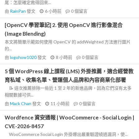
尾：怎麼確定救得回來...
由
RainPan
發文
6 小時前
0
個留言
[OpenCV 學習筆記] 2. 使用 OpenCV 進行影像混合
(Image Blending)
本文將簡單示範如何使用 OpenCV 的 addWeighted 方法進行圖片
的...
由
logohow1020
發文
8 小時前
0
個留言
5 個 WordPress 線上課程 (LMS) 外掛推薦，適合經營教
育私域、收集名單、營運個人品牌和內容商業化部署
📝 這次推薦排除一些近 1 至 2 年的新進品牌，因為它們沒有太多
相關數據可供...
由
Mack Chan
發文
11 小時前
0
個留言
Wordfence 資安通報 | WooCommerce - Social Login |
CVE-2026-8457
WooCommerce Social Login 外掛爆出嚴重驗證繞過漏洞，使...