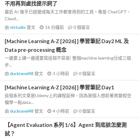
不用再到處找提示詞了
最近 AI 幾乎已經變成每天工作都會用到的工具。像是 ChatGPT、
Claud...
由
nlstudio
發文
16 分鐘前
0
個留言
[Machine Learning A-Z [2026] ] 學習筆記 Day2 ML 及
Data pre-processing 概念
一邊要上課一邊還要寫這個不容易! 整個machine learning分成三個
步...
由
duckravel48
發文
3 小時前
0
個留言
[Machine Learning A-Z [2026] ] 學習筆記 Day1
這個系列文章是Udemy上的課程延伸，因為我個人想趁著育嬰假空
檔學一點data...
由
duckravel48
發文
4 小時前
0
個留言
【Agent Evaluation 系列 1/6】Agent 到底該怎麼測
試？