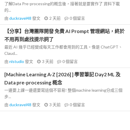
了解Data Pre-processing的概念後，接著就是要實作了 資料下載
的...
由
duckravel48
發文
2 天前
0
個留言
【分享】台灣團隊開發 免費 AI Prompt 管理網站，終於
不用再到處找提示詞了
最近 AI 幾乎已經變成每天工作都會用到的工具。像是 ChatGPT、
Claud...
由
nlstudio
發文
3 天前
0
個留言
[Machine Learning A-Z [2026] ] 學習筆記 Day2 ML 及
Data pre-processing 概念
一邊要上課一邊還要寫這個不容易! 整個machine learning分成三個
步...
由
duckravel48
發文
3 天前
0
個留言