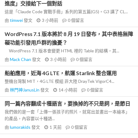
進度」交接給下一個對話
這是「Claude Code 實戰手冊」系列的第五篇(G5)。G3 講了 CL...
由
timwei
發文
3 小時前
0
個留言
WordPress 7.1 版本將於 8 月 19 日發布，其中表格無障
礙功能引發用戶群的擔憂？
WordPress 7.1 版本會變更 HTML 裡的 Table 的結構，其...
由
Mack Chan
發文
3 小時前
0
個留言
船舶應用，近海 4G LTE，航運 Starlink 整合運用
整機台灣製 MIT，4G LTE 模組 非大陸 DrayTek VigorC4...
由
林門神JanusLin
發文
14 小時前
0
個留言
同一篇內容翻成十種語言，要換掉的不只是詞，是節日
我們做的是一套「上傳一張孩子的照片，就寫出並畫出一本繪本」
的產品，內容要以十種語...
由
lumorakids
發文
1 天前
0
個留言