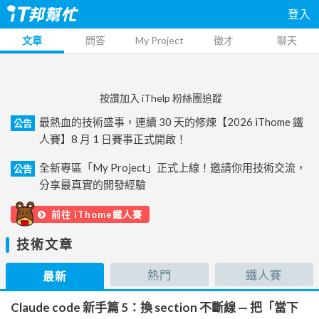
登入
文章
問答
My Project
徵才
聊天
按讚加入 iThelp 粉絲團追蹤
最熱血的技術盛事，連續 30 天的修煉【2026 iThome 鐵
公告
人賽】8 月 1 日賽事正式開啟！
全新專區「My Project」正式上線！邀請你用技術交流，
公告
分享最真實的開發經驗
前往 iThome鐵人賽
技術文章
熱門
鐵人賽
最新
Claude code 新手篇 5：換 section 不斷線 — 把「當下