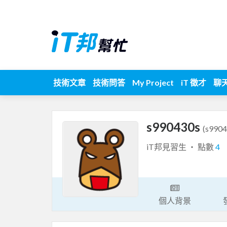
技術文章
技術問答
My Project
iT 徵才
聊
s990430s
(s9904
iT邦見習生 ‧ 點數
4
個人背景