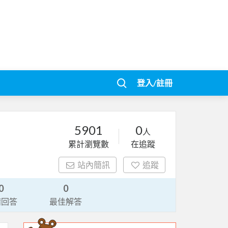
登入/註冊
5901
0
人
累計瀏覽數
在追蹤
站內簡訊
追蹤
0
0
請回答
最佳解答