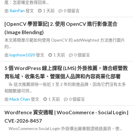
尾：怎麼確定救得回來...
由
RainPan
發文
1 天前
0
個留言
[OpenCV 學習筆記] 2. 使用 OpenCV 進行影像混合
(Image Blending)
本文將簡單示範如何使用 OpenCV 的 addWeighted 方法進行圖片
的...
由
logohow1020
發文
1 天前
0
個留言
5 個 WordPress 線上課程 (LMS) 外掛推薦，適合經營教
育私域、收集名單、營運個人品牌和內容商業化部署
📝 這次推薦排除一些近 1 至 2 年的新進品牌，因為它們沒有太多
相關數據可供...
由
Mack Chan
發文
1 天前
0
個留言
Wordfence 資安通報 | WooCommerce - Social Login |
CVE-2026-8457
WooCommerce Social Login 外掛爆出嚴重驗證繞過漏洞，使...