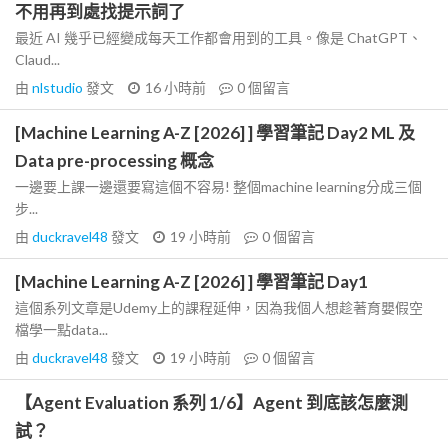
不用再到處找提示詞了
最近 AI 幾乎已經變成每天工作都會用到的工具。像是 ChatGPT、
Claud...
由
nlstudio
發文
16 小時前
0
個留言
[Machine Learning A-Z [2026] ] 學習筆記 Day2 ML 及
Data pre-processing 概念
一邊要上課一邊還要寫這個不容易! 整個machine learning分成三個
步...
由
duckravel48
發文
19 小時前
0
個留言
[Machine Learning A-Z [2026] ] 學習筆記 Day1
這個系列文章是Udemy上的課程延伸，因為我個人想趁著育嬰假空
檔學一點data...
由
duckravel48
發文
19 小時前
0
個留言
【Agent Evaluation 系列 1/6】Agent 到底該怎麼測
試？