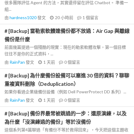
很多團隊評估 Agent 的方法，其實還停留在評估 Chatbot。 準備一
組...
由
hardness1020
發文
20 小時前
1
個留言
# [Backup] 當勒索軟體連備份都不放過：Air Gap 與離線
備份是什麼
前面幾篇提過一個殘酷的現實：現在的勒索軟體攻擊，第一個目標
往往不是你的正式資料，...
由
RainPan
發文
1 天前
0
個留言
# [Backup] 為什麼備份設備可以塞進 30 倍的資料？聊聊
重複資料刪除（Deduplication）
如果你看過企業級備份設備（例如 Dell PowerProtect DD 系列）...
由
RainPan
發文
1 天前
0
個留言
# [Backup] 備份界最常被跳過的一步：還原演練，以及
為什麼「沒演練過的備份」等於沒備份
這個系列第4篇聊過「有備份不等於救得回來」，今天把這個主題收