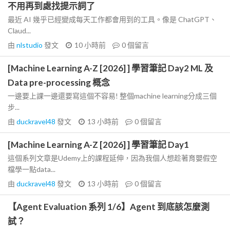
不用再到處找提示詞了
最近 AI 幾乎已經變成每天工作都會用到的工具。像是 ChatGPT、
Claud...
由
nlstudio
發文
10 小時前
0
個留言
[Machine Learning A-Z [2026] ] 學習筆記 Day2 ML 及
Data pre-processing 概念
一邊要上課一邊還要寫這個不容易! 整個machine learning分成三個
步...
由
duckravel48
發文
13 小時前
0
個留言
[Machine Learning A-Z [2026] ] 學習筆記 Day1
這個系列文章是Udemy上的課程延伸，因為我個人想趁著育嬰假空
檔學一點data...
由
duckravel48
發文
13 小時前
0
個留言
【Agent Evaluation 系列 1/6】Agent 到底該怎麼測
試？