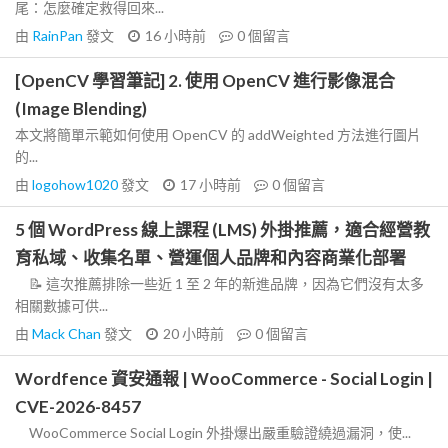
尾：怎麼確定救得回來...
由
RainPan
發文
16 小時前
0
個留言
[OpenCV 學習筆記] 2. 使用 OpenCV 進行影像混合
(Image Blending)
本文將簡單示範如何使用 OpenCV 的 addWeighted 方法進行圖片
的...
由
logohow1020
發文
17 小時前
0
個留言
5 個 WordPress 線上課程 (LMS) 外掛推薦，適合經營教
育私域、收集名單、營運個人品牌和內容商業化部署
📝 這次推薦排除一些近 1 至 2 年的新進品牌，因為它們沒有太多
相關數據可供...
由
Mack Chan
發文
20 小時前
0
個留言
Wordfence 資安通報 | WooCommerce - Social Login |
CVE-2026-8457
WooCommerce Social Login 外掛爆出嚴重驗證繞過漏洞，使...