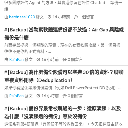
很多團隊評估 Agent 的方法，其實還停留在評估 Chatbot。 準備一
組...
由
hardness1020
發文
14 小時前
1
個留言
# [Backup] 當勒索軟體連備份都不放過：Air Gap 與離線
備份是什麼
前面幾篇提過一個殘酷的現實：現在的勒索軟體攻擊，第一個目標
往往不是你的正式資料，...
由
RainPan
發文
16 小時前
0
個留言
# [Backup] 為什麼備份設備可以塞進 30 倍的資料？聊聊
重複資料刪除（Deduplication）
如果你看過企業級備份設備（例如 Dell PowerProtect DD 系列）...
由
RainPan
發文
16 小時前
0
個留言
# [Backup] 備份界最常被跳過的一步：還原演練，以及
為什麼「沒演練過的備份」等於沒備份
這個系列第4篇聊過「有備份不等於救得回來」，今天把這個主題收