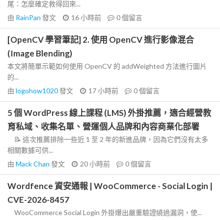
尾：怎麼確定救得回來...
由
RainPan
發文
16 小時前
0
個留言
[OpenCV 學習筆記] 2. 使用 OpenCV 進行影像混合
(Image Blending)
本文將簡單示範如何使用 OpenCV 的 addWeighted 方法進行圖片
的...
由
logohow1020
發文
17 小時前
0
個留言
5 個 WordPress 線上課程 (LMS) 外掛推薦，適合經營教
育私域、收集名單、營運個人品牌和內容商業化部署
📝 這次推薦排除一些近 1 至 2 年的新進品牌，因為它們沒有太多
相關數據可供...
由
Mack Chan
發文
20 小時前
0
個留言
Wordfence 資安通報 | WooCommerce - Social Login |
CVE-2026-8457
WooCommerce Social Login 外掛爆出嚴重驗證繞過漏洞，使...