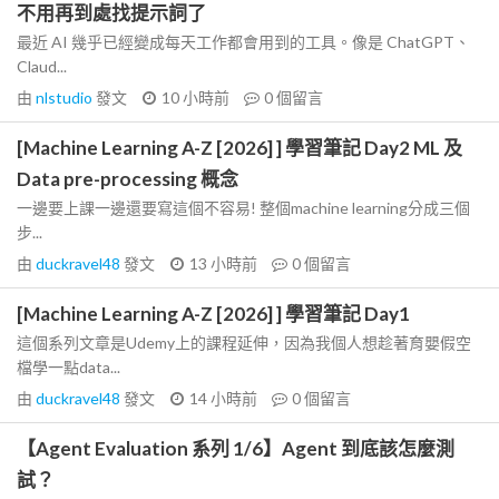
不用再到處找提示詞了
最近 AI 幾乎已經變成每天工作都會用到的工具。像是 ChatGPT、
Claud...
由
nlstudio
發文
10 小時前
0
個留言
[Machine Learning A-Z [2026] ] 學習筆記 Day2 ML 及
Data pre-processing 概念
一邊要上課一邊還要寫這個不容易! 整個machine learning分成三個
步...
由
duckravel48
發文
13 小時前
0
個留言
[Machine Learning A-Z [2026] ] 學習筆記 Day1
這個系列文章是Udemy上的課程延伸，因為我個人想趁著育嬰假空
檔學一點data...
由
duckravel48
發文
14 小時前
0
個留言
【Agent Evaluation 系列 1/6】Agent 到底該怎麼測
試？