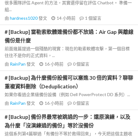
很多團隊評估 Agent 的方法，其實還停留在評估 Chatbot。 準備一
組...
由
hardness1020
發文
14 小時前
1
個留言
# [Backup] 當勒索軟體連備份都不放過：Air Gap 與離線
備份是什麼
前面幾篇提過一個殘酷的現實：現在的勒索軟體攻擊，第一個目標
往往不是你的正式資料，...
由
RainPan
發文
16 小時前
0
個留言
# [Backup] 為什麼備份設備可以塞進 30 倍的資料？聊聊
重複資料刪除（Deduplication）
如果你看過企業級備份設備（例如 Dell PowerProtect DD 系列）...
由
RainPan
發文
16 小時前
0
個留言
# [Backup] 備份界最常被跳過的一步：還原演練，以及
為什麼「沒演練過的備份」等於沒備份
這個系列第4篇聊過「有備份不等於救得回來」，今天把這個主題收