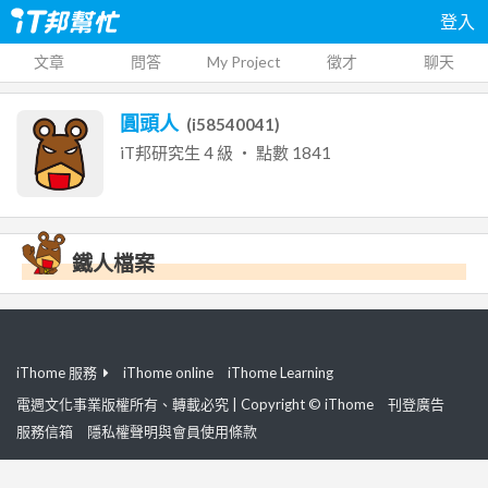
登入
文章
問答
My Project
徵才
聊天
圓頭人
(
i58540041
)
iT邦研究生
4
級 ‧ 點數
1841
鐵人檔案
iThome 服務
iThome online
iThome Learning
電週文化事業版權所有、轉載必究 | Copyright © iThome
刊登廣告
服務信箱
隱私權聲明與會員使用條款