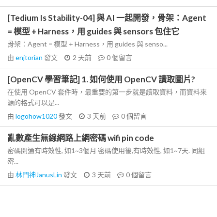
[Tedium Is Stability-04] 與 AI 一起開發，骨架：Agent
= 模型 + Harness，用 guides 與 sensors 包住它
骨架：Agent = 模型 + Harness，用 guides 與 senso...
由
enjtorian
發文
2 天前
0
個留言
[OpenCV 學習筆記] 1. 如何使用 OpenCV 讀取圖片?
在使用 OpenCV 套件時，最重要的第一步就是讀取資料，而資料來
源的格式可以是...
由
logohow1020
發文
3 天前
0
個留言
亂數產生無線網路上網密碼 wifi pin code
密碼開通有時效性, 如1~3個月 密碼使用後,有時效性, 如1~7天. 同組
密...
由
林門神JanusLin
發文
3 天前
0
個留言