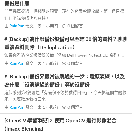
備份是什麼
前面幾篇提過一個殘酷的現實：現在的勒索軟體攻擊，第一個目標
往往不是你的正式資料，...
由
RainPan
發文
1 小時前
0
個留言
# [Backup] 為什麼備份設備可以塞進 30 倍的資料？聊聊
重複資料刪除（Deduplication）
如果你看過企業級備份設備（例如 Dell PowerProtect DD 系列）...
由
RainPan
發文
1 小時前
0
個留言
# [Backup] 備份界最常被跳過的一步：還原演練，以及
為什麼「沒演練過的備份」等於沒備份
這個系列第4篇聊過「有備份不等於救得回來」，今天把這個主題收
尾：怎麼確定救得回來...
由
RainPan
發文
1 小時前
0
個留言
[OpenCV 學習筆記] 2. 使用 OpenCV 進行影像混合
(Image Blending)