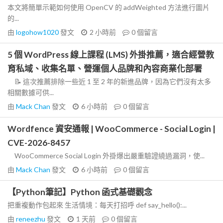
本文將簡單示範如何使用 OpenCV 的 addWeighted 方法進行圖片
的...
由
logohow1020
發文
2 小時前
0
個留言
5 個 WordPress 線上課程 (LMS) 外掛推薦，適合經營教
育私域、收集名單、營運個人品牌和內容商業化部署
📝 這次推薦排除一些近 1 至 2 年的新進品牌，因為它們沒有太多
相關數據可供...
由
Mack Chan
發文
6 小時前
0
個留言
Wordfence 資安通報 | WooCommerce - Social Login |
CVE-2026-8457
WooCommerce Social Login 外掛爆出嚴重驗證繞過漏洞，使...
由
Mack Chan
發文
6 小時前
0
個留言
【Python筆記】Python 函式基礎觀念
把重複動作包起來 生活情境：每天打招呼 def say_hello():...
由
reneezhu
發文
1 天前
0
個留言