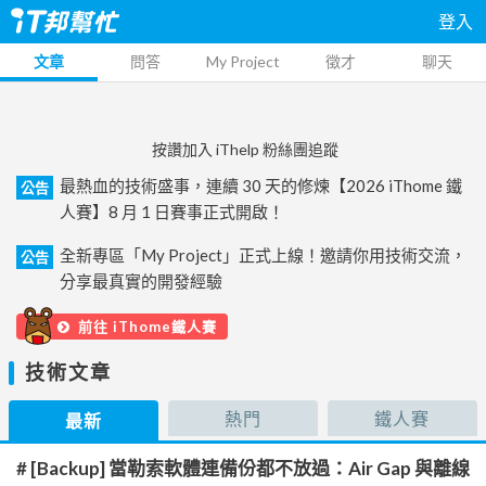
登入
文章
問答
My Project
徵才
聊天
按讚加入 iThelp 粉絲團追蹤
最熱血的技術盛事，連續 30 天的修煉【2026 iThome 鐵
公告
人賽】8 月 1 日賽事正式開啟！
全新專區「My Project」正式上線！邀請你用技術交流，
公告
分享最真實的開發經驗
前往 iThome鐵人賽
技術文章
熱門
鐵人賽
最新
# [Backup] 當勒索軟體連備份都不放過：Air Gap 與離線