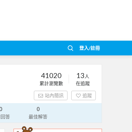
登入/註冊
41020
13
人
累計瀏覽數
在追蹤
站內簡訊
追蹤
0
0
請回答
最佳解答