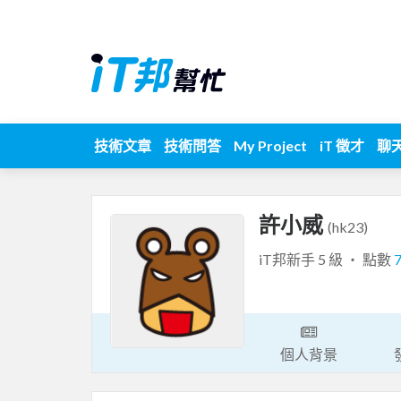
技術文章
技術問答
My Project
iT 徵才
聊
許小威
(hk23)
iT邦新手 5 級 ‧ 點數
個人背景