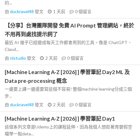
的...
由
duckravel48
發文
1 天前
0
個留言
【分享】台灣團隊開發 免費 AI Prompt 管理網站，終於
不用再到處找提示詞了
最近 AI 幾乎已經變成每天工作都會用到的工具。像是 ChatGPT、
Claud...
由
nlstudio
發文
2 天前
0
個留言
[Machine Learning A-Z [2026] ] 學習筆記 Day2 ML 及
Data pre-processing 概念
一邊要上課一邊還要寫這個不容易! 整個machine learning分成三個
步...
由
duckravel48
發文
2 天前
0
個留言
[Machine Learning A-Z [2026] ] 學習筆記 Day1
這個系列文章是Udemy上的課程延伸，因為我個人想趁著育嬰假空
檔學一點data...