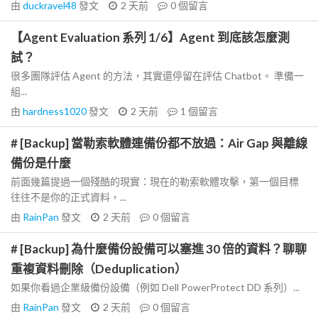
由
duckravel48
發文
2 天前
0
個留言
【Agent Evaluation 系列 1/6】Agent 到底該怎麼測
試？
很多團隊評估 Agent 的方法，其實還停留在評估 Chatbot。 準備一
組...
由
hardness1020
發文
2 天前
1
個留言
# [Backup] 當勒索軟體連備份都不放過：Air Gap 與離線
備份是什麼
前面幾篇提過一個殘酷的現實：現在的勒索軟體攻擊，第一個目標
往往不是你的正式資料，...
由
RainPan
發文
2 天前
0
個留言
# [Backup] 為什麼備份設備可以塞進 30 倍的資料？聊聊
重複資料刪除（Deduplication）
如果你看過企業級備份設備（例如 Dell PowerProtect DD 系列）...
由
RainPan
發文
2 天前
0
個留言