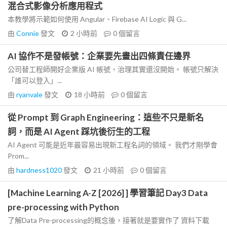
混合式影像分析應用程式
本教學將示範如何使用 Angular、Firebase AI Logic 與 G...
由
Connie
發文
2 小時前
0
個留言
AI 協作不是發帳號：企業要先畫出四條責任邊界
公司替工程師開好企業版 AI 帳號，治理其實還沒開始。 帳號只解決
「誰可以登入」...
由
ryanvale
發文
18 小時前
0
個留言
從 Prompt 到 Graph Engineering：這些不只是新名
詞，而是 AI Agent 踩坑後衍生的工程
AI Agent 可能是近年最容易出現新工程名詞的領域。 我們才剛學會
Prom...
由
hardness1020
發文
21 小時前
0
個留言
[Machine Learning A-Z [2026] ] 學習筆記 Day3 Data
pre-processing with Python
了解Data Pre-processing的概念後，接著就是要實作了 資料下載