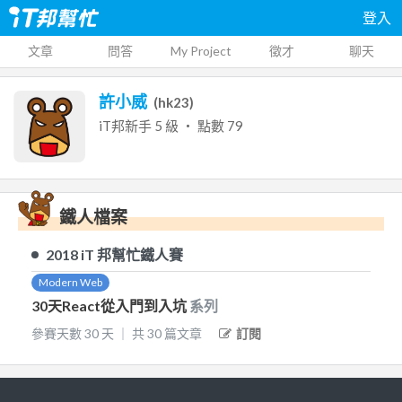
登入
文章
問答
My Project
徵才
聊天
許小威
(
hk23
)
iT邦新手
5
級 ‧ 點數
79
鐵人檔案
2018
iT 邦幫忙鐵人賽
Modern Web
30天React從入門到入坑
系列
參賽天數
30
天
｜
共
30
篇文章
訂閱