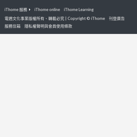
iThome 服務
iThome online
iThome Learning
電週文化事業版權所有、轉載必究 | Copyright © iThome
刊登廣告
服務信箱
隱私權聲明與會員使用條款