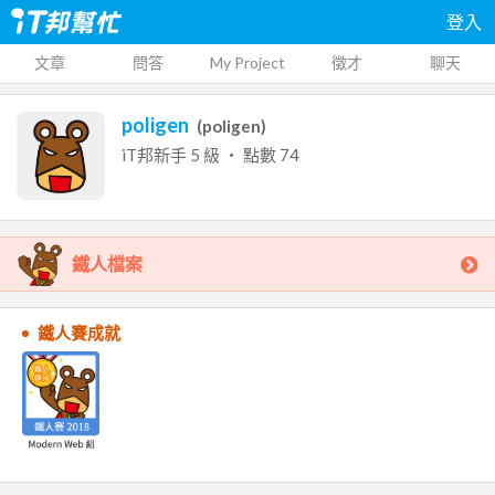
登入
文章
問答
My Project
徵才
聊天
poligen
(
poligen
)
iT邦新手
5
級 ‧ 點數
74
鐵人檔案
鐵人賽成就