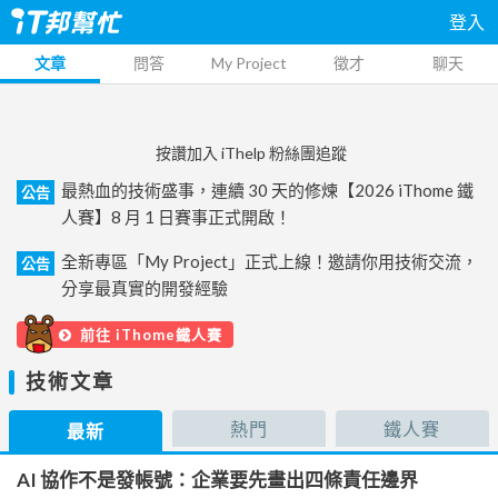
登入
文章
問答
My Project
徵才
聊天
按讚加入 iThelp 粉絲團追蹤
最熱血的技術盛事，連續 30 天的修煉【2026 iThome 鐵
公告
人賽】8 月 1 日賽事正式開啟！
全新專區「My Project」正式上線！邀請你用技術交流，
公告
分享最真實的開發經驗
前往 iThome鐵人賽
技術文章
熱門
鐵人賽
最新
AI 協作不是發帳號：企業要先畫出四條責任邊界