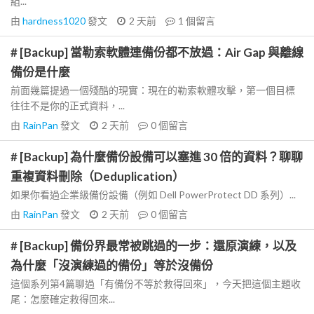
組...
由
hardness1020
發文
2 天前
1
個留言
# [Backup] 當勒索軟體連備份都不放過：Air Gap 與離線
備份是什麼
前面幾篇提過一個殘酷的現實：現在的勒索軟體攻擊，第一個目標
往往不是你的正式資料，...
由
RainPan
發文
2 天前
0
個留言
# [Backup] 為什麼備份設備可以塞進 30 倍的資料？聊聊
重複資料刪除（Deduplication）
如果你看過企業級備份設備（例如 Dell PowerProtect DD 系列）...
由
RainPan
發文
2 天前
0
個留言
# [Backup] 備份界最常被跳過的一步：還原演練，以及
為什麼「沒演練過的備份」等於沒備份
這個系列第4篇聊過「有備份不等於救得回來」，今天把這個主題收
尾：怎麼確定救得回來...