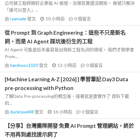
公司替工程師開好企業版 AI 帳號，治理其實還沒開始。 帳號只解決
「誰可以登入」...
由
ryanvale
發文
10 小時前
0
個留言
從 Prompt 到 Graph Engineering：這些不只是新名
詞，而是 AI Agent 踩坑後衍生的工程
AI Agent 可能是近年最容易出現新工程名詞的領域。 我們才剛學會
Prom...
由
hardness1020
發文
13 小時前
0
個留言
[Machine Learning A-Z [2026] ] 學習筆記 Day3 Data
pre-processing with Python
了解Data Pre-processing的概念後，接著就是要實作了 資料下載
的...
由
duckravel48
發文
16 小時前
0
個留言
【分享】台灣團隊開發 免費 AI Prompt 管理網站，終於
不用再到處找提示詞了