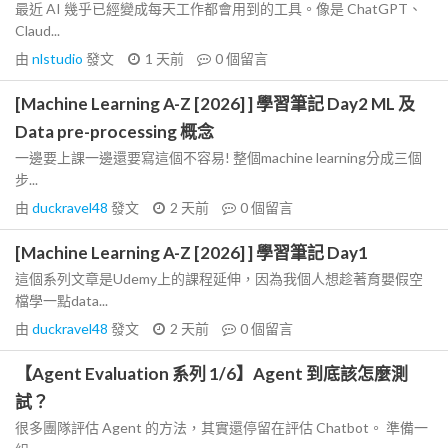
最近 AI 幾乎已經變成每天工作都會用到的工具。像是 ChatGPT、
Claud...
由
nlstudio
發文
1 天前
0
個留言
[Machine Learning A-Z [2026] ] 學習筆記 Day2 ML 及
Data pre-processing 概念
一邊要上課一邊還要寫這個不容易! 整個machine learning分成三個
步...
由
duckravel48
發文
2 天前
0
個留言
[Machine Learning A-Z [2026] ] 學習筆記 Day1
這個系列文章是Udemy上的課程延伸，因為我個人想趁著育嬰假空
檔學一點data...
由
duckravel48
發文
2 天前
0
個留言
【Agent Evaluation 系列 1/6】Agent 到底該怎麼測
試？
很多團隊評估 Agent 的方法，其實還停留在評估 Chatbot。 準備一