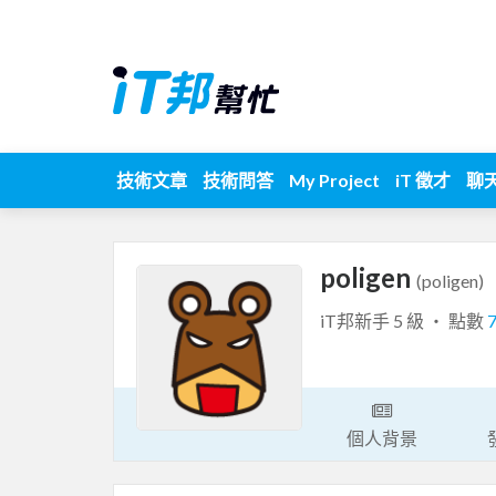
技術文章
技術問答
My Project
iT 徵才
聊
poligen
(poligen)
iT邦新手 5 級 ‧ 點數
個人背景