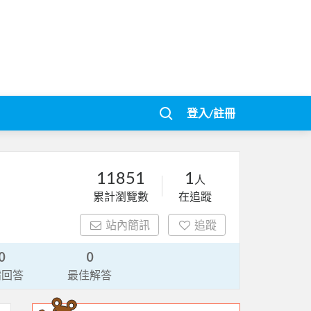
登入/註冊
11851
1
人
累計瀏覽數
在追蹤
站內簡訊
追蹤
0
0
請回答
最佳解答