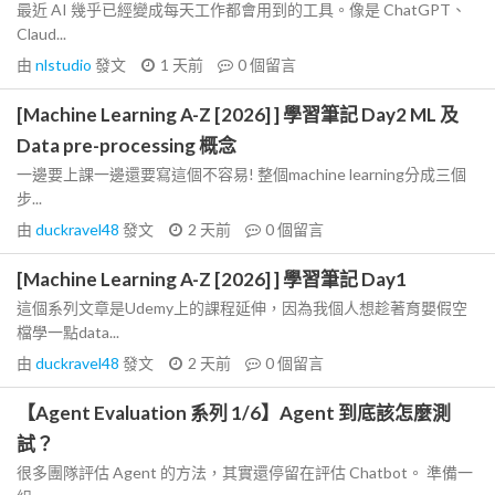
最近 AI 幾乎已經變成每天工作都會用到的工具。像是 ChatGPT、
Claud...
由
nlstudio
發文
1 天前
0
個留言
[Machine Learning A-Z [2026] ] 學習筆記 Day2 ML 及
Data pre-processing 概念
一邊要上課一邊還要寫這個不容易! 整個machine learning分成三個
步...
由
duckravel48
發文
2 天前
0
個留言
[Machine Learning A-Z [2026] ] 學習筆記 Day1
這個系列文章是Udemy上的課程延伸，因為我個人想趁著育嬰假空
檔學一點data...
由
duckravel48
發文
2 天前
0
個留言
【Agent Evaluation 系列 1/6】Agent 到底該怎麼測
試？
很多團隊評估 Agent 的方法，其實還停留在評估 Chatbot。 準備一