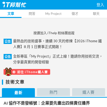
登入
文章
問答
My Project
徵才
聊天
按讚加入 iThelp 粉絲團追蹤
最熱血的技術盛事，連續 30 天的修煉【2026 iThome 鐵
公告
人賽】8 月 1 日賽事正式開啟！
全新專區「My Project」正式上線！邀請你用技術交流，
公告
分享最真實的開發經驗
前往 iThome鐵人賽
技術文章
熱門
鐵人賽
最新
AI 協作不是發帳號：企業要先畫出四條責任邊界