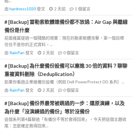
組...
由
hardness1020
發文
2 天前
1
個留言
# [Backup] 當勒索軟體連備份都不放過：Air Gap 與離線
備份是什麼
前面幾篇提過一個殘酷的現實：現在的勒索軟體攻擊，第一個目標
往往不是你的正式資料，...
由
RainPan
發文
2 天前
0
個留言
# [Backup] 為什麼備份設備可以塞進 30 倍的資料？聊聊
重複資料刪除（Deduplication）
如果你看過企業級備份設備（例如 Dell PowerProtect DD 系列）...
由
RainPan
發文
2 天前
0
個留言
# [Backup] 備份界最常被跳過的一步：還原演練，以及
為什麼「沒演練過的備份」等於沒備份
這個系列第4篇聊過「有備份不等於救得回來」，今天把這個主題收
尾：怎麼確定救得回來...