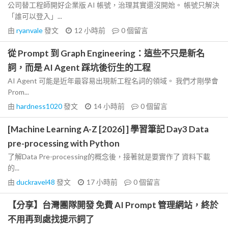
公司替工程師開好企業版 AI 帳號，治理其實還沒開始。 帳號只解決
「誰可以登入」...
由
ryanvale
發文
12 小時前
0
個留言
從 Prompt 到 Graph Engineering：這些不只是新名
詞，而是 AI Agent 踩坑後衍生的工程
AI Agent 可能是近年最容易出現新工程名詞的領域。 我們才剛學會
Prom...
由
hardness1020
發文
14 小時前
0
個留言
[Machine Learning A-Z [2026] ] 學習筆記 Day3 Data
pre-processing with Python
了解Data Pre-processing的概念後，接著就是要實作了 資料下載
的...
由
duckravel48
發文
17 小時前
0
個留言
【分享】台灣團隊開發 免費 AI Prompt 管理網站，終於
不用再到處找提示詞了