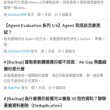
這個系列文章是Udemy上的課程延伸，因為我個人想趁著育嬰假空
檔學一點data...
由
duckravel48
發文
1 天前
0
個留言
【Agent Evaluation 系列 1/6】Agent 到底該怎麼測
試？
很多團隊評估 Agent 的方法，其實還停留在評估 Chatbot。 準備一
組...
由
hardness1020
發文
1 天前
1
個留言
# [Backup] 當勒索軟體連備份都不放過：Air Gap 與離線
備份是什麼
前面幾篇提過一個殘酷的現實：現在的勒索軟體攻擊，第一個目標
往往不是你的正式資料，...
由
RainPan
發文
1 天前
0
個留言
# [Backup] 為什麼備份設備可以塞進 30 倍的資料？聊聊
重複資料刪除（Deduplication）