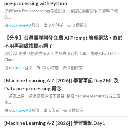
pre-processing with Python
了解Data Pre-processing的概念後，接著就是要實作了 資料下載
的...
由
duckravel48
發文
2 小時前
0
個留言
【分享】台灣團隊開發 免費 AI Prompt 管理網站，終於
不用再到處找提示詞了
最近 AI 幾乎已經變成每天工作都會用到的工具。像是 ChatGPT、
Claud...
由
nlstudio
發文
20 小時前
0
個留言
[Machine Learning A-Z [2026] ] 學習筆記 Day2 ML 及
Data pre-processing 概念
一邊要上課一邊還要寫這個不容易! 整個machine learning分成三個
步...
由
duckravel48
發文
1 天前
0
個留言
[Machine Learning A-Z [2026] ] 學習筆記 Day1