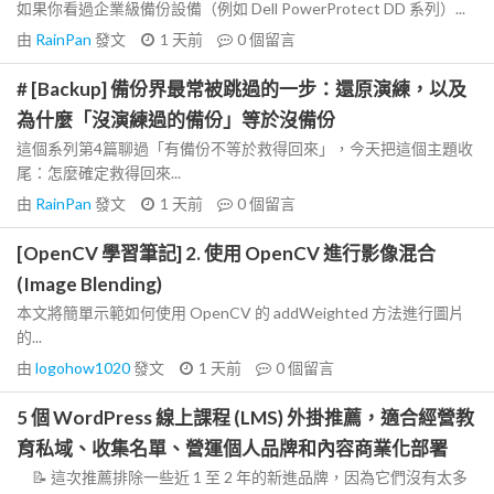
如果你看過企業級備份設備（例如 Dell PowerProtect DD 系列）...
由
RainPan
發文
1 天前
0
個留言
# [Backup] 備份界最常被跳過的一步：還原演練，以及
為什麼「沒演練過的備份」等於沒備份
這個系列第4篇聊過「有備份不等於救得回來」，今天把這個主題收
尾：怎麼確定救得回來...
由
RainPan
發文
1 天前
0
個留言
[OpenCV 學習筆記] 2. 使用 OpenCV 進行影像混合
(Image Blending)
本文將簡單示範如何使用 OpenCV 的 addWeighted 方法進行圖片
的...
由
logohow1020
發文
1 天前
0
個留言
5 個 WordPress 線上課程 (LMS) 外掛推薦，適合經營教
育私域、收集名單、營運個人品牌和內容商業化部署
📝 這次推薦排除一些近 1 至 2 年的新進品牌，因為它們沒有太多