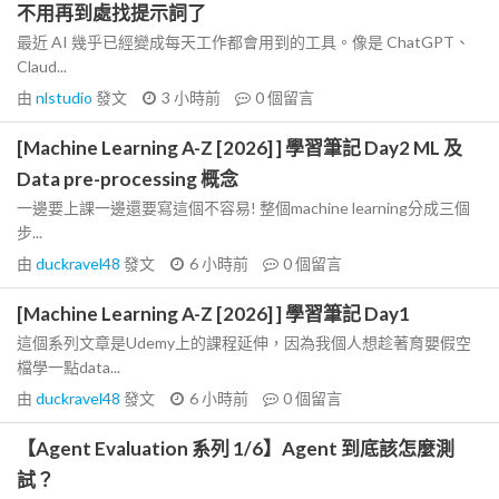
不用再到處找提示詞了
最近 AI 幾乎已經變成每天工作都會用到的工具。像是 ChatGPT、
Claud...
由
nlstudio
發文
3 小時前
0
個留言
[Machine Learning A-Z [2026] ] 學習筆記 Day2 ML 及
Data pre-processing 概念
一邊要上課一邊還要寫這個不容易! 整個machine learning分成三個
步...
由
duckravel48
發文
6 小時前
0
個留言
[Machine Learning A-Z [2026] ] 學習筆記 Day1
這個系列文章是Udemy上的課程延伸，因為我個人想趁著育嬰假空
檔學一點data...
由
duckravel48
發文
6 小時前
0
個留言
【Agent Evaluation 系列 1/6】Agent 到底該怎麼測
試？