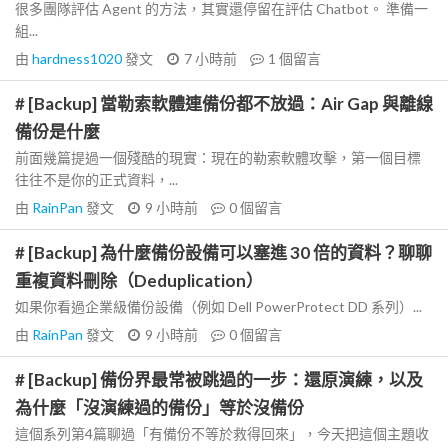
很多團隊評估 Agent 的方法，其實還停留在評估 Chatbot。 準備一
組...
由
hardness1020
發文
7 小時前
1
個留言
# [Backup] 當勒索軟體連備份都不放過：Air Gap 與離線
備份是什麼
前面幾篇提過一個殘酷的現實：現在的勒索軟體攻擊，第一個目標
往往不是你的正式資料，...
由
RainPan
發文
9 小時前
0
個留言
# [Backup] 為什麼備份設備可以塞進 30 倍的資料？聊聊
重複資料刪除（Deduplication）
如果你看過企業級備份設備（例如 Dell PowerProtect DD 系列）...
由
RainPan
發文
9 小時前
0
個留言
# [Backup] 備份界最常被跳過的一步：還原演練，以及
為什麼「沒演練過的備份」等於沒備份
這個系列第4篇聊過「有備份不等於救得回來」，今天把這個主題收