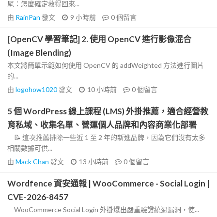
尾：怎麼確定救得回來...
由
RainPan
發文
9 小時前
0
個留言
[OpenCV 學習筆記] 2. 使用 OpenCV 進行影像混合
(Image Blending)
本文將簡單示範如何使用 OpenCV 的 addWeighted 方法進行圖片
的...
由
logohow1020
發文
10 小時前
0
個留言
5 個 WordPress 線上課程 (LMS) 外掛推薦，適合經營教
育私域、收集名單、營運個人品牌和內容商業化部署
📝 這次推薦排除一些近 1 至 2 年的新進品牌，因為它們沒有太多
相關數據可供...
由
Mack Chan
發文
13 小時前
0
個留言
Wordfence 資安通報 | WooCommerce - Social Login |
CVE-2026-8457
WooCommerce Social Login 外掛爆出嚴重驗證繞過漏洞，使...