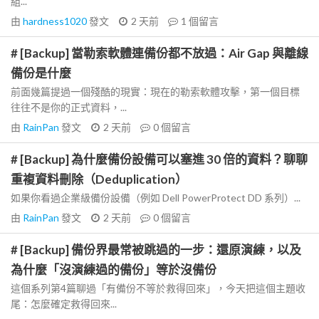
組...
由
hardness1020
發文
2 天前
1
個留言
# [Backup] 當勒索軟體連備份都不放過：Air Gap 與離線
備份是什麼
前面幾篇提過一個殘酷的現實：現在的勒索軟體攻擊，第一個目標
往往不是你的正式資料，...
由
RainPan
發文
2 天前
0
個留言
# [Backup] 為什麼備份設備可以塞進 30 倍的資料？聊聊
重複資料刪除（Deduplication）
如果你看過企業級備份設備（例如 Dell PowerProtect DD 系列）...
由
RainPan
發文
2 天前
0
個留言
# [Backup] 備份界最常被跳過的一步：還原演練，以及
為什麼「沒演練過的備份」等於沒備份
這個系列第4篇聊過「有備份不等於救得回來」，今天把這個主題收
尾：怎麼確定救得回來...