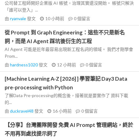
公司替工程師開好企業版 AI 帳號，治理其實還沒開始。 帳號只解決
「誰可以登入」...
由
ryanvale
發文
10 小時前
0
個留言
從 Prompt 到 Graph Engineering：這些不只是新名
詞，而是 AI Agent 踩坑後衍生的工程
AI Agent 可能是近年最容易出現新工程名詞的領域。 我們才剛學會
Prom...
由
hardness1020
發文
12 小時前
0
個留言
[Machine Learning A-Z [2026] ] 學習筆記 Day3 Data
pre-processing with Python
了解Data Pre-processing的概念後，接著就是要實作了 資料下載
的...
由
duckravel48
發文
16 小時前
0
個留言
【分享】台灣團隊開發 免費 AI Prompt 管理網站，終於
不用再到處找提示詞了