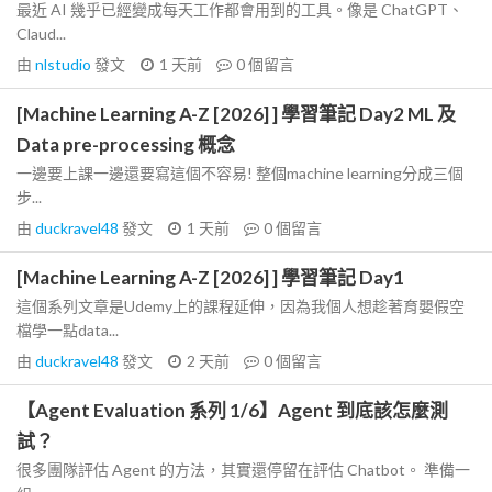
最近 AI 幾乎已經變成每天工作都會用到的工具。像是 ChatGPT、
Claud...
由
nlstudio
發文
1 天前
0
個留言
[Machine Learning A-Z [2026] ] 學習筆記 Day2 ML 及
Data pre-processing 概念
一邊要上課一邊還要寫這個不容易! 整個machine learning分成三個
步...
由
duckravel48
發文
1 天前
0
個留言
[Machine Learning A-Z [2026] ] 學習筆記 Day1
這個系列文章是Udemy上的課程延伸，因為我個人想趁著育嬰假空
檔學一點data...
由
duckravel48
發文
2 天前
0
個留言
【Agent Evaluation 系列 1/6】Agent 到底該怎麼測
試？
很多團隊評估 Agent 的方法，其實還停留在評估 Chatbot。 準備一