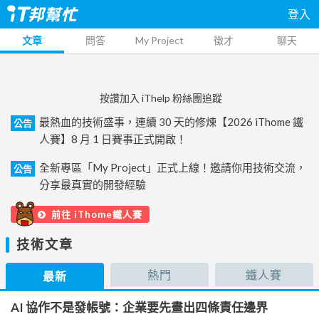
登入
文章
問答
My Project
徵才
聊天
按讚加入 iThelp 粉絲團追蹤
最熱血的技術盛事，連續 30 天的修煉【2026 iThome 鐵
公告
人賽】8 月 1 日賽事正式開啟！
全新專區「My Project」正式上線！邀請你用技術交流，
公告
分享最真實的開發經驗
前往 iThome鐵人賽
技術文章
熱門
鐵人賽
最新
AI 協作不是發帳號：企業要先畫出四條責任邊界