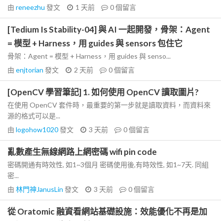
由
reneezhu
發文
1 天前
0
個留言
[Tedium Is Stability-04] 與 AI 一起開發，骨架：Agent
= 模型 + Harness，用 guides 與 sensors 包住它
骨架：Agent = 模型 + Harness，用 guides 與 senso...
由
enjtorian
發文
2 天前
0
個留言
[OpenCV 學習筆記] 1. 如何使用 OpenCV 讀取圖片?
在使用 OpenCV 套件時，最重要的第一步就是讀取資料，而資料來
源的格式可以是...
由
logohow1020
發文
3 天前
0
個留言
亂數產生無線網路上網密碼 wifi pin code
密碼開通有時效性, 如1~3個月 密碼使用後,有時效性, 如1~7天. 同組
密...
由
林門神JanusLin
發文
3 天前
0
個留言
從 Oratomic 融資看網站基礎設施：效能優化不再是加