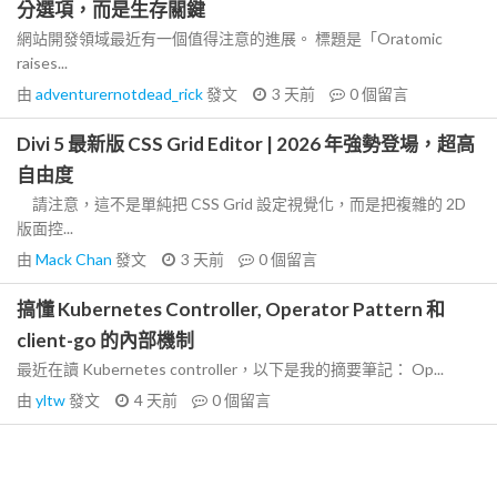
分選項，而是生存關鍵
網站開發領域最近有一個值得注意的進展。 標題是「Oratomic
raises...
由
adventurernotdead_rick
發文
3 天前
0
個留言
Divi 5 最新版 CSS Grid Editor | 2026 年強勢登場，超高
自由度
請注意，這不是單純把 CSS Grid 設定視覺化，而是把複雜的 2D
版面控...
由
Mack Chan
發文
3 天前
0
個留言
搞懂 Kubernetes Controller, Operator Pattern 和
client-go 的內部機制
最近在讀 Kubernetes controller，以下是我的摘要筆記： Op...
由
yltw
發文
4 天前
0
個留言