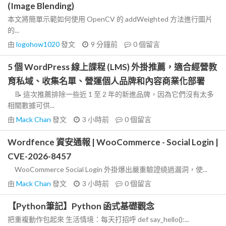
(Image Blending)
本文將簡單示範如何使用 OpenCV 的 addWeighted 方法進行圖片
的...
由
logohow1020
發文
9 分鐘前
0
個留言
5 個 WordPress 線上課程 (LMS) 外掛推薦，適合經營教
育私域、收集名單、營運個人品牌和內容商業化部署
📝 這次推薦排除一些近 1 至 2 年的新進品牌，因為它們沒有太多
相關數據可供...
由
Mack Chan
發文
3 小時前
0
個留言
Wordfence 資安通報 | WooCommerce - Social Login |
CVE-2026-8457
WooCommerce Social Login 外掛爆出嚴重驗證繞過漏洞，使...
由
Mack Chan
發文
3 小時前
0
個留言
【Python筆記】Python 函式基礎觀念
把重複動作包起來 生活情境：每天打招呼 def say_hello():...