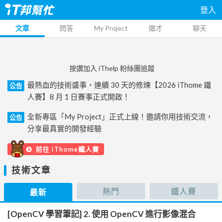
登入
文章
問答
My Project
徵才
聊天
按讚加入 iThelp 粉絲團追蹤
最熱血的技術盛事，連續 30 天的修煉【2026 iThome 鐵
公告
人賽】8 月 1 日賽事正式開啟！
全新專區「My Project」正式上線！邀請你用技術交流，
公告
分享最真實的開發經驗
前往 iThome鐵人賽
技術文章
熱門
鐵人賽
最新
[OpenCV 學習筆記] 2. 使用 OpenCV 進行影像混合