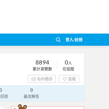
登入/註冊
8894
0
人
累計瀏覽數
在追蹤
站內簡訊
追蹤
0
0
請回答
最佳解答