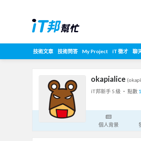
技術文章
技術問答
My Project
iT 徵才
聊
okapialice
(okapi
iT邦新手 5 級 ‧ 點數
個人背景