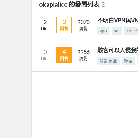
okapialice 的發問列表
2
不明白VPN與V
2
3
9078
Like
回答
瀏覽
vpn
vm
cooki
駭客可以入侵我的
0
4
9956
Like
回答
瀏覽
資訊安全
駭客