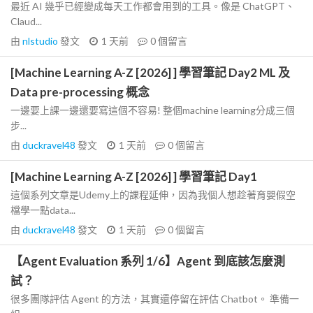
最近 AI 幾乎已經變成每天工作都會用到的工具。像是 ChatGPT、
Claud...
由
nlstudio
發文
1 天前
0
個留言
[Machine Learning A-Z [2026] ] 學習筆記 Day2 ML 及
Data pre-processing 概念
一邊要上課一邊還要寫這個不容易! 整個machine learning分成三個
步...
由
duckravel48
發文
1 天前
0
個留言
[Machine Learning A-Z [2026] ] 學習筆記 Day1
這個系列文章是Udemy上的課程延伸，因為我個人想趁著育嬰假空
檔學一點data...
由
duckravel48
發文
1 天前
0
個留言
【Agent Evaluation 系列 1/6】Agent 到底該怎麼測
試？
很多團隊評估 Agent 的方法，其實還停留在評估 Chatbot。 準備一