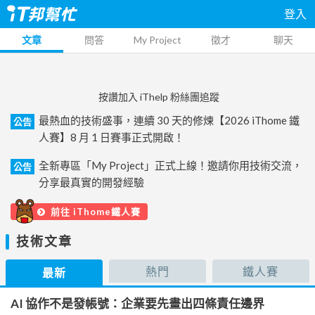
登入
文章
問答
My Project
徵才
聊天
按讚加入 iThelp 粉絲團追蹤
最熱血的技術盛事，連續 30 天的修煉【2026 iThome 鐵
公告
人賽】8 月 1 日賽事正式開啟！
全新專區「My Project」正式上線！邀請你用技術交流，
公告
分享最真實的開發經驗
前往 iThome鐵人賽
技術文章
熱門
鐵人賽
最新
AI 協作不是發帳號：企業要先畫出四條責任邊界