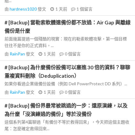
組...
由
hardness1020
發文
1 天前
1
個留言
# [Backup] 當勒索軟體連備份都不放過：Air Gap 與離線
備份是什麼
前面幾篇提過一個殘酷的現實：現在的勒索軟體攻擊，第一個目標
往往不是你的正式資料，...
由
RainPan
發文
1 天前
0
個留言
# [Backup] 為什麼備份設備可以塞進 30 倍的資料？聊聊
重複資料刪除（Deduplication）
如果你看過企業級備份設備（例如 Dell PowerProtect DD 系列）...
由
RainPan
發文
1 天前
0
個留言
# [Backup] 備份界最常被跳過的一步：還原演練，以及
為什麼「沒演練過的備份」等於沒備份
這個系列第4篇聊過「有備份不等於救得回來」，今天把這個主題收
尾：怎麼確定救得回來...