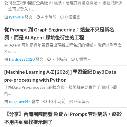
公司替工程師開好企業版 AI 帳號，治理其實還沒開始。 帳號只解決
「誰可以登入」...
由
ryanvale
發文
4 小時前
0
個留言
從 Prompt 到 Graph Engineering：這些不只是新名
詞，而是 AI Agent 踩坑後衍生的工程
AI Agent 可能是近年最容易出現新工程名詞的領域。 我們才剛學會
Prom...
由
hardness1020
發文
7 小時前
0
個留言
[Machine Learning A-Z [2026] ] 學習筆記 Day3 Data
pre-processing with Python
了解Data Pre-processing的概念後，接著就是要實作了 資料下載
的...
由
duckravel48
發文
10 小時前
0
個留言
【分享】台灣團隊開發 免費 AI Prompt 管理網站，終於
不用再到處找提示詞了