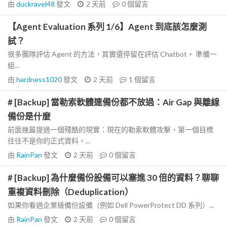
由
duckravel48
發文
2 天前
0
個留言
【Agent Evaluation 系列 1/6】Agent 到底該怎麼測
試？
很多團隊評估 Agent 的方法，其實還停留在評估 Chatbot。 準備一
組...
由
hardness1020
發文
2 天前
1
個留言
# [Backup] 當勒索軟體連備份都不放過：Air Gap 與離線
備份是什麼
前面幾篇提過一個殘酷的現實：現在的勒索軟體攻擊，第一個目標
往往不是你的正式資料，...
由
RainPan
發文
2 天前
0
個留言
# [Backup] 為什麼備份設備可以塞進 30 倍的資料？聊聊
重複資料刪除（Deduplication）
如果你看過企業級備份設備（例如 Dell PowerProtect DD 系列）...
由
RainPan
發文
2 天前
0
個留言