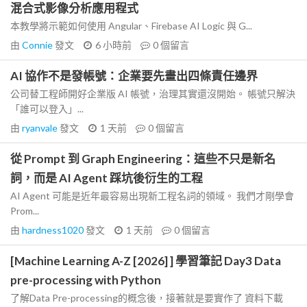
混合式影像分析應用程式
本教學將示範如何使用 Angular、Firebase AI Logic 與 G...
由
Connie
發文
6 小時前
0
個留言
AI 協作不是發帳號：企業要先畫出四條責任邊界
公司替工程師開好企業版 AI 帳號，治理其實還沒開始。 帳號只解決
「誰可以登入」...
由
ryanvale
發文
1 天前
0
個留言
從 Prompt 到 Graph Engineering：這些不只是新名
詞，而是 AI Agent 踩坑後衍生的工程
AI Agent 可能是近年最容易出現新工程名詞的領域。 我們才剛學會
Prom...
由
hardness1020
發文
1 天前
0
個留言
[Machine Learning A-Z [2026] ] 學習筆記 Day3 Data
pre-processing with Python
了解Data Pre-processing的概念後，接著就是要實作了 資料下載