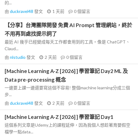
的...
由
duckravel48
發文
1 天前
0
個留言
【分享】台灣團隊開發 免費 AI Prompt 管理網站，終於
不用再到處找提示詞了
最近 AI 幾乎已經變成每天工作都會用到的工具。像是 ChatGPT、
Claud...
由
nlstudio
發文
2 天前
0
個留言
[Machine Learning A-Z [2026] ] 學習筆記 Day2 ML 及
Data pre-processing 概念
一邊要上課一邊還要寫這個不容易! 整個machine learning分成三個
步...
由
duckravel48
發文
2 天前
0
個留言
[Machine Learning A-Z [2026] ] 學習筆記 Day1
這個系列文章是Udemy上的課程延伸，因為我個人想趁著育嬰假空
檔學一點data...