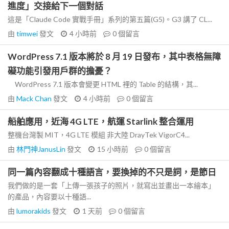
進度」交接給下一個對話
這是「Claude Code 實戰手冊」系列的第五篇(G5)。G3 講了 CL...
由
timwei
發文
4 小時前
0
個留言
WordPress 7.1 版本將於 8 月 19 日發布，其中表格無障
礙功能引發用戶群的擔憂？
WordPress 7.1 版本會變更 HTML 裡的 Table 的結構，其...
由
Mack Chan
發文
4 小時前
0
個留言
船舶應用，近海 4G LTE，航運 Starlink 整合運用
整機台灣製 MIT，4G LTE 模組 非大陸 DrayTek VigorC4...
由
林門神JanusLin
發文
15 小時前
0
個留言
同一篇內容翻成十種語言，要換掉的不只是詞，是節日
我們做的是一套「上傳一張孩子的照片，就寫出並畫出一本繪本」
的產品，內容要以十種語...
由
lumorakids
發文
1 天前
0
個留言