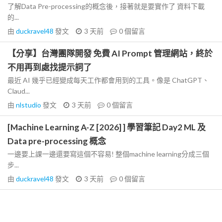
了解Data Pre-processing的概念後，接著就是要實作了 資料下載
的...
由
duckravel48
發文
3 天前
0
個留言
【分享】台灣團隊開發 免費 AI Prompt 管理網站，終於
不用再到處找提示詞了
最近 AI 幾乎已經變成每天工作都會用到的工具。像是 ChatGPT、
Claud...
由
nlstudio
發文
3 天前
0
個留言
[Machine Learning A-Z [2026] ] 學習筆記 Day2 ML 及
Data pre-processing 概念
一邊要上課一邊還要寫這個不容易! 整個machine learning分成三個
步...
由
duckravel48
發文
3 天前
0
個留言