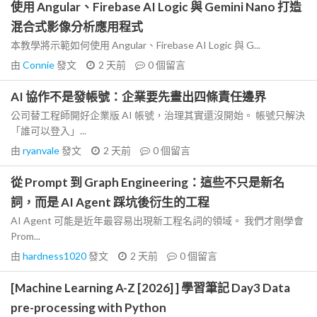
使用 Angular、Firebase AI Logic 與 Gemini Nano 打造
混合式影像分析應用程式
本教學將示範如何使用 Angular、Firebase AI Logic 與 G...
由
Connie
發文
2 天前
0
個留言
AI 協作不是發帳號：企業要先畫出四條責任邊界
公司替工程師開好企業版 AI 帳號，治理其實還沒開始。 帳號只解決
「誰可以登入」...
由
ryanvale
發文
2 天前
0
個留言
從 Prompt 到 Graph Engineering：這些不只是新名
詞，而是 AI Agent 踩坑後衍生的工程
AI Agent 可能是近年最容易出現新工程名詞的領域。 我們才剛學會
Prom...
由
hardness1020
發文
2 天前
0
個留言
[Machine Learning A-Z [2026] ] 學習筆記 Day3 Data
pre-processing with Python