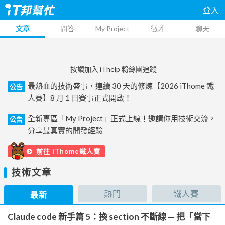
登入
文章
問答
My Project
徵才
聊天
按讚加入 iThelp 粉絲團追蹤
最熱血的技術盛事，連續 30 天的修煉【2026 iThome 鐵
公告
人賽】8 月 1 日賽事正式開啟！
全新專區「My Project」正式上線！邀請你用技術交流，
公告
分享最真實的開發經驗
前往 iThome鐵人賽
技術文章
熱門
鐵人賽
最新
Claude code 新手篇 5：換 section 不斷線 — 把「當下