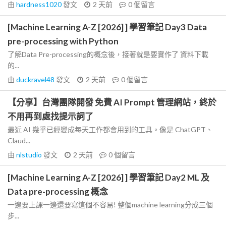
由
hardness1020
發文
2 天前
0
個留言
[Machine Learning A-Z [2026] ] 學習筆記 Day3 Data
pre-processing with Python
了解Data Pre-processing的概念後，接著就是要實作了 資料下載
的...
由
duckravel48
發文
2 天前
0
個留言
【分享】台灣團隊開發 免費 AI Prompt 管理網站，終於
不用再到處找提示詞了
最近 AI 幾乎已經變成每天工作都會用到的工具。像是 ChatGPT、
Claud...
由
nlstudio
發文
2 天前
0
個留言
[Machine Learning A-Z [2026] ] 學習筆記 Day2 ML 及
Data pre-processing 概念
一邊要上課一邊還要寫這個不容易! 整個machine learning分成三個
步...