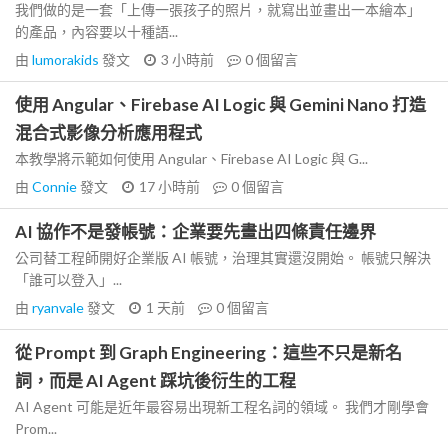
我們做的是一套「上傳一張孩子的照片，就寫出並畫出一本繪本」
的產品，內容要以十種語...
由
lumorakids
發文
3 小時前
0
個留言
使用 Angular、Firebase AI Logic 與 Gemini Nano 打造
混合式影像分析應用程式
本教學將示範如何使用 Angular、Firebase AI Logic 與 G...
由
Connie
發文
17 小時前
0
個留言
AI 協作不是發帳號：企業要先畫出四條責任邊界
公司替工程師開好企業版 AI 帳號，治理其實還沒開始。 帳號只解決
「誰可以登入」...
由
ryanvale
發文
1 天前
0
個留言
從 Prompt 到 Graph Engineering：這些不只是新名
詞，而是 AI Agent 踩坑後衍生的工程
AI Agent 可能是近年最容易出現新工程名詞的領域。 我們才剛學會
Prom...