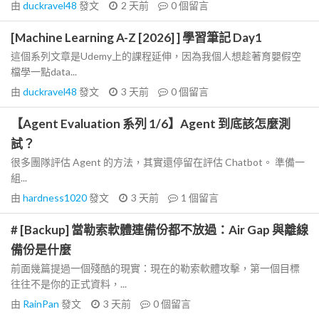
由
duckravel48
發文
2 天前
0
個留言
[Machine Learning A-Z [2026] ] 學習筆記 Day1
這個系列文章是Udemy上的課程延伸，因為我個人想趁著育嬰假空
檔學一點data...
由
duckravel48
發文
3 天前
0
個留言
【Agent Evaluation 系列 1/6】Agent 到底該怎麼測
試？
很多團隊評估 Agent 的方法，其實還停留在評估 Chatbot。 準備一
組...
由
hardness1020
發文
3 天前
1
個留言
# [Backup] 當勒索軟體連備份都不放過：Air Gap 與離線
備份是什麼
前面幾篇提過一個殘酷的現實：現在的勒索軟體攻擊，第一個目標
往往不是你的正式資料，...
由
RainPan
發文
3 天前
0
個留言