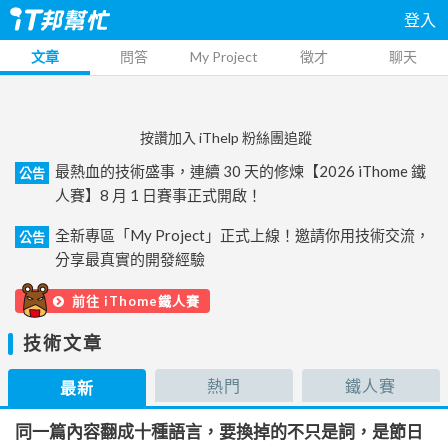
登入
文章
問答
My Project
徵才
聊天
按讚加入 iThelp 粉絲團追蹤
最熱血的技術盛事，連續 30 天的修煉【2026 iThome 鐵
公告
人賽】8 月 1 日賽事正式開啟！
全新專區「My Project」正式上線！邀請你用技術交流，
公告
分享最真實的開發經驗
前往 iThome鐵人賽
技術文章
熱門
鐵人賽
最新
同一篇內容翻成十種語言，要換掉的不只是詞，是節日