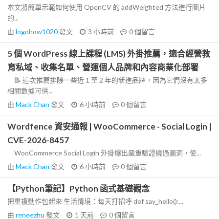
本文將簡單示範如何使用 OpenCV 的 addWeighted 方法進行圖片
的...
由
logohow1020
發文
3 小時前
0
個留言
5 個 WordPress 線上課程 (LMS) 外掛推薦，適合經營教
育私域、收集名單、營運個人品牌和內容商業化部署
📝 這次推薦排除一些近 1 至 2 年的新進品牌，因為它們沒有太多
相關數據可供...
由
Mack Chan
發文
6 小時前
0
個留言
Wordfence 資安通報 | WooCommerce - Social Login |
CVE-2026-8457
WooCommerce Social Login 外掛爆出嚴重驗證繞過漏洞，使...
由
Mack Chan
發文
6 小時前
0
個留言
【Python筆記】Python 函式基礎觀念
把重複動作包起來 生活情境：每天打招呼 def say_hello():...
由
reneezhu
發文
1 天前
0
個留言