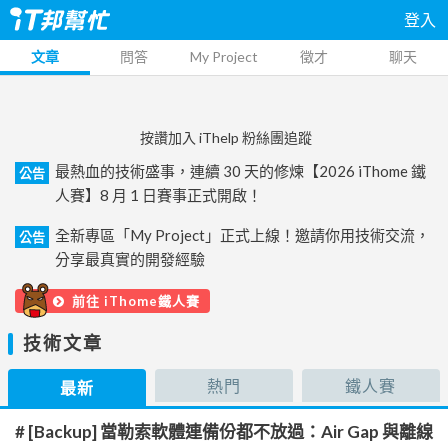
登入
文章
問答
My Project
徵才
聊天
按讚加入 iThelp 粉絲團追蹤
最熱血的技術盛事，連續 30 天的修煉【2026 iThome 鐵
公告
人賽】8 月 1 日賽事正式開啟！
全新專區「My Project」正式上線！邀請你用技術交流，
公告
分享最真實的開發經驗
前往 iThome鐵人賽
技術文章
熱門
鐵人賽
最新
# [Backup] 當勒索軟體連備份都不放過：Air Gap 與離線