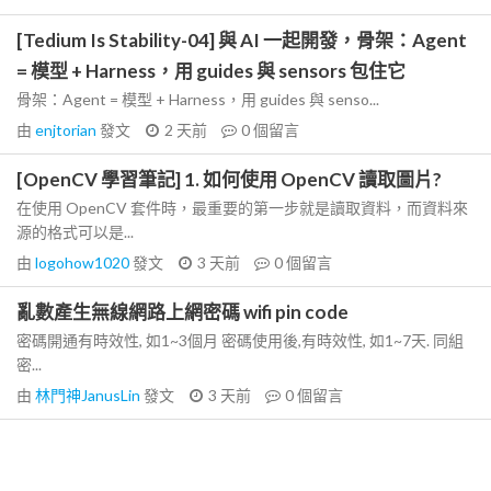
[Tedium Is Stability-04] 與 AI 一起開發，骨架：Agent
= 模型 + Harness，用 guides 與 sensors 包住它
骨架：Agent = 模型 + Harness，用 guides 與 senso...
由
enjtorian
發文
2 天前
0
個留言
[OpenCV 學習筆記] 1. 如何使用 OpenCV 讀取圖片?
在使用 OpenCV 套件時，最重要的第一步就是讀取資料，而資料來
源的格式可以是...
由
logohow1020
發文
3 天前
0
個留言
亂數產生無線網路上網密碼 wifi pin code
密碼開通有時效性, 如1~3個月 密碼使用後,有時效性, 如1~7天. 同組
密...
由
林門神JanusLin
發文
3 天前
0
個留言