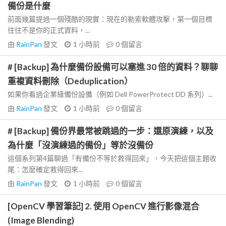
備份是什麼
前面幾篇提過一個殘酷的現實：現在的勒索軟體攻擊，第一個目標
往往不是你的正式資料，...
由
RainPan
發文
1 小時前
0
個留言
# [Backup] 為什麼備份設備可以塞進 30 倍的資料？聊聊
重複資料刪除（Deduplication）
如果你看過企業級備份設備（例如 Dell PowerProtect DD 系列）...
由
RainPan
發文
1 小時前
0
個留言
# [Backup] 備份界最常被跳過的一步：還原演練，以及
為什麼「沒演練過的備份」等於沒備份
這個系列第4篇聊過「有備份不等於救得回來」，今天把這個主題收
尾：怎麼確定救得回來...
由
RainPan
發文
1 小時前
0
個留言
[OpenCV 學習筆記] 2. 使用 OpenCV 進行影像混合
(Image Blending)