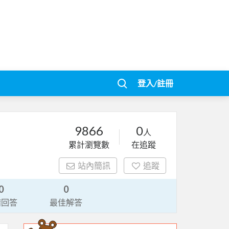
登入/註冊
9866
0
人
累計瀏覽數
在追蹤
站內簡訊
追蹤
0
0
請回答
最佳解答