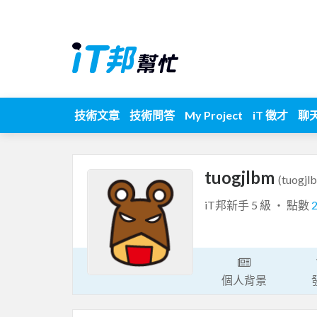
技術文章
技術問答
My Project
iT 徵才
聊
tuogjlbm
(tuogjl
iT邦新手 5 級 ‧ 點數
個人背景