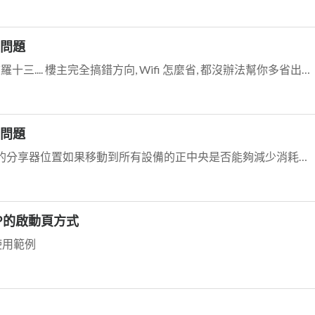
的問題
我還以為現在是火星任務, 還是阿波羅十三.... 樓主完全搞錯方向, Wifi 怎麼省, 都沒辦法幫你多省出幾個小時電力, 最耗電的東西反而是那個 4G LTE...
的問題
1.如果只用1台分享器的情況，圖1的分享器位置如果移動到所有設備的正中央是否能夠減少消耗電量呢?它會影響的是訊號收發強度,消耗電雖然有差但是影響不大,建議用ME...
PP的啟動頁方式
用使用範例