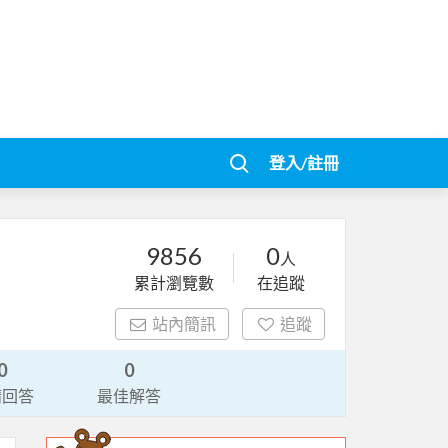
登入/註冊
9856
0
人
累計瀏覽數
在追蹤
站內簡訊
追蹤
0
0
請回答
最佳解答