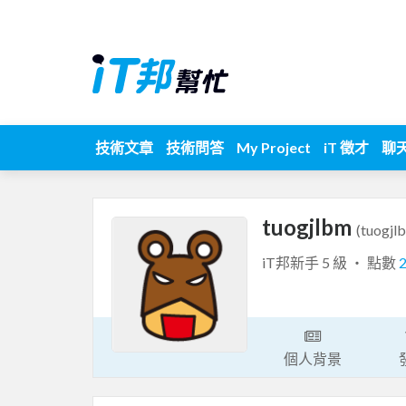
技術文章
技術問答
My Project
iT 徵才
聊
tuogjlbm
(tuogjl
iT邦新手 5 級 ‧ 點數
個人背景