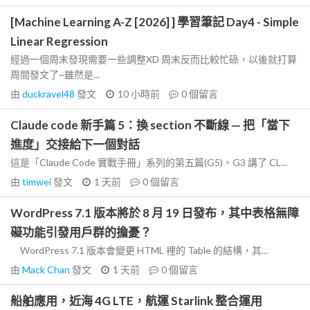
[Machine Learning A-Z [2026] ] 學習筆記 Day4 - Simple
Linear Regression
經過一個周末發現需要一些調整XD 周末反而比較忙碌，以後就打算
周間發文了~雖然是...
由
duckravel48
發文
10 小時前
0
個留言
Claude code 新手篇 5：換 section 不斷線 — 把「當下
進度」交接給下一個對話
這是「Claude Code 實戰手冊」系列的第五篇(G5)。G3 講了 CL...
由
timwei
發文
1 天前
0
個留言
WordPress 7.1 版本將於 8 月 19 日發布，其中表格無障
礙功能引發用戶群的擔憂？
WordPress 7.1 版本會變更 HTML 裡的 Table 的結構，其...
由
Mack Chan
發文
1 天前
0
個留言
船舶應用，近海 4G LTE，航運 Starlink 整合運用