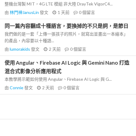
整機台灣製 MIT，4G LTE 模組 非大陸 DrayTek VigorC4...
由
林門神JanusLin
發文
1 天前
0
個留言
同一篇內容翻成十種語言，要換掉的不只是詞，是節日
我們做的是一套「上傳一張孩子的照片，就寫出並畫出一本繪本」
的產品，內容要以十種語...
由
lumorakids
發文
2 天前
0
個留言
使用 Angular、Firebase AI Logic 與 Gemini Nano 打造
混合式影像分析應用程式
本教學將示範如何使用 Angular、Firebase AI Logic 與 G...
由
Connie
發文
2 天前
0
個留言