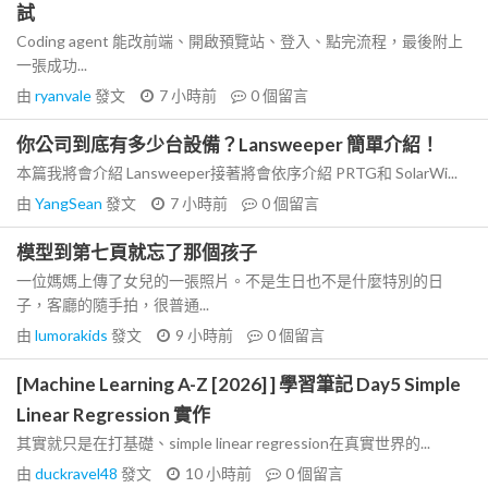
試
Coding agent 能改前端、開啟預覽站、登入、點完流程，最後附上
一張成功...
由
ryanvale
發文
7 小時前
0
個留言
你公司到底有多少台設備？Lansweeper 簡單介紹！
本篇我將會介紹 Lansweeper接著將會依序介紹 PRTG和 SolarWi...
由
YangSean
發文
7 小時前
0
個留言
模型到第七頁就忘了那個孩子
一位媽媽上傳了女兒的一張照片。不是生日也不是什麼特別的日
子，客廳的隨手拍，很普通...
由
lumorakids
發文
9 小時前
0
個留言
[Machine Learning A-Z [2026] ] 學習筆記 Day5 Simple
Linear Regression 實作
其實就只是在打基礎、simple linear regression在真實世界的...
由
duckravel48
發文
10 小時前
0
個留言