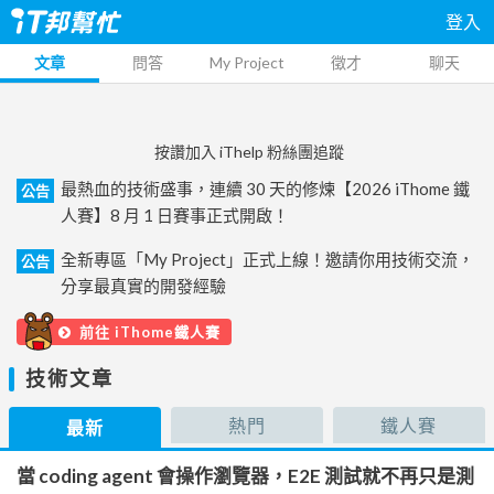
登入
文章
問答
My Project
徵才
聊天
按讚加入 iThelp 粉絲團追蹤
最熱血的技術盛事，連續 30 天的修煉【2026 iThome 鐵
公告
人賽】8 月 1 日賽事正式開啟！
全新專區「My Project」正式上線！邀請你用技術交流，
公告
分享最真實的開發經驗
前往 iThome鐵人賽
技術文章
熱門
鐵人賽
最新
當 coding agent 會操作瀏覽器，E2E 測試就不再只是測