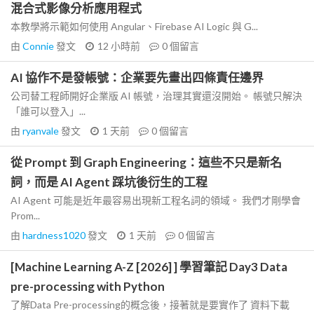
混合式影像分析應用程式
本教學將示範如何使用 Angular、Firebase AI Logic 與 G...
由
Connie
發文
12 小時前
0
個留言
AI 協作不是發帳號：企業要先畫出四條責任邊界
公司替工程師開好企業版 AI 帳號，治理其實還沒開始。 帳號只解決
「誰可以登入」...
由
ryanvale
發文
1 天前
0
個留言
從 Prompt 到 Graph Engineering：這些不只是新名
詞，而是 AI Agent 踩坑後衍生的工程
AI Agent 可能是近年最容易出現新工程名詞的領域。 我們才剛學會
Prom...
由
hardness1020
發文
1 天前
0
個留言
[Machine Learning A-Z [2026] ] 學習筆記 Day3 Data
pre-processing with Python
了解Data Pre-processing的概念後，接著就是要實作了 資料下載