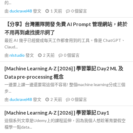
的...
由
duckravel48
發文
1 天前
0
個留言
【分享】台灣團隊開發 免費 AI Prompt 管理網站，終於
不用再到處找提示詞了
最近 AI 幾乎已經變成每天工作都會用到的工具。像是 ChatGPT、
Claud...
由
nlstudio
發文
2 天前
0
個留言
[Machine Learning A-Z [2026] ] 學習筆記 Day2 ML 及
Data pre-processing 概念
一邊要上課一邊還要寫這個不容易! 整個machine learning分成三個
步...
由
duckravel48
發文
2 天前
0
個留言
[Machine Learning A-Z [2026] ] 學習筆記 Day1
這個系列文章是Udemy上的課程延伸，因為我個人想趁著育嬰假空
檔學一點data...