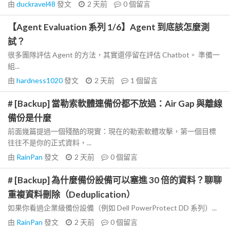
由
duckravel48
發文
2 天前
0
個留言
【Agent Evaluation 系列 1/6】Agent 到底該怎麼測
試？
很多團隊評估 Agent 的方法，其實還停留在評估 Chatbot。 準備一
組...
由
hardness1020
發文
2 天前
1
個留言
# [Backup] 當勒索軟體連備份都不放過：Air Gap 與離線
備份是什麼
前面幾篇提過一個殘酷的現實：現在的勒索軟體攻擊，第一個目標
往往不是你的正式資料，...
由
RainPan
發文
2 天前
0
個留言
# [Backup] 為什麼備份設備可以塞進 30 倍的資料？聊聊
重複資料刪除（Deduplication）
如果你看過企業級備份設備（例如 Dell PowerProtect DD 系列）...
由
RainPan
發文
2 天前
0
個留言