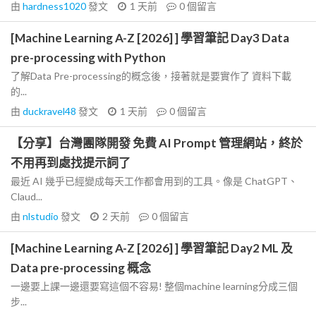
由
hardness1020
發文
1 天前
0
個留言
[Machine Learning A-Z [2026] ] 學習筆記 Day3 Data
pre-processing with Python
了解Data Pre-processing的概念後，接著就是要實作了 資料下載
的...
由
duckravel48
發文
1 天前
0
個留言
【分享】台灣團隊開發 免費 AI Prompt 管理網站，終於
不用再到處找提示詞了
最近 AI 幾乎已經變成每天工作都會用到的工具。像是 ChatGPT、
Claud...
由
nlstudio
發文
2 天前
0
個留言
[Machine Learning A-Z [2026] ] 學習筆記 Day2 ML 及
Data pre-processing 概念
一邊要上課一邊還要寫這個不容易! 整個machine learning分成三個
步...