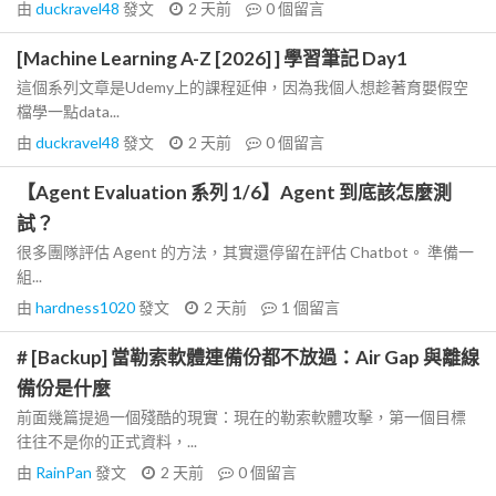
由
duckravel48
發文
2 天前
0
個留言
[Machine Learning A-Z [2026] ] 學習筆記 Day1
這個系列文章是Udemy上的課程延伸，因為我個人想趁著育嬰假空
檔學一點data...
由
duckravel48
發文
2 天前
0
個留言
【Agent Evaluation 系列 1/6】Agent 到底該怎麼測
試？
很多團隊評估 Agent 的方法，其實還停留在評估 Chatbot。 準備一
組...
由
hardness1020
發文
2 天前
1
個留言
# [Backup] 當勒索軟體連備份都不放過：Air Gap 與離線
備份是什麼
前面幾篇提過一個殘酷的現實：現在的勒索軟體攻擊，第一個目標
往往不是你的正式資料，...
由
RainPan
發文
2 天前
0
個留言