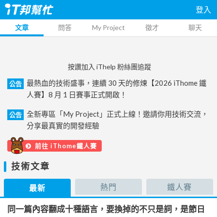
登入
文章
問答
My Project
徵才
聊天
按讚加入 iThelp 粉絲團追蹤
最熱血的技術盛事，連續 30 天的修煉【2026 iThome 鐵
公告
人賽】8 月 1 日賽事正式開啟！
全新專區「My Project」正式上線！邀請你用技術交流，
公告
分享最真實的開發經驗
前往 iThome鐵人賽
技術文章
熱門
鐵人賽
最新
同一篇內容翻成十種語言，要換掉的不只是詞，是節日