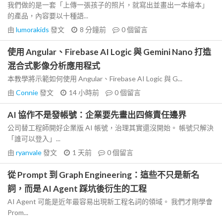
我們做的是一套「上傳一張孩子的照片，就寫出並畫出一本繪本」
的產品，內容要以十種語...
由
lumorakids
發文
8 分鐘前
0
個留言
使用 Angular、Firebase AI Logic 與 Gemini Nano 打造
混合式影像分析應用程式
本教學將示範如何使用 Angular、Firebase AI Logic 與 G...
由
Connie
發文
14 小時前
0
個留言
AI 協作不是發帳號：企業要先畫出四條責任邊界
公司替工程師開好企業版 AI 帳號，治理其實還沒開始。 帳號只解決
「誰可以登入」...
由
ryanvale
發文
1 天前
0
個留言
從 Prompt 到 Graph Engineering：這些不只是新名
詞，而是 AI Agent 踩坑後衍生的工程
AI Agent 可能是近年最容易出現新工程名詞的領域。 我們才剛學會
Prom...