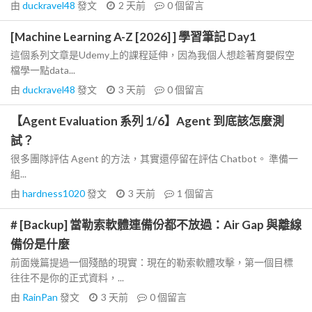
由
duckravel48
發文
2 天前
0
個留言
[Machine Learning A-Z [2026] ] 學習筆記 Day1
這個系列文章是Udemy上的課程延伸，因為我個人想趁著育嬰假空
檔學一點data...
由
duckravel48
發文
3 天前
0
個留言
【Agent Evaluation 系列 1/6】Agent 到底該怎麼測
試？
很多團隊評估 Agent 的方法，其實還停留在評估 Chatbot。 準備一
組...
由
hardness1020
發文
3 天前
1
個留言
# [Backup] 當勒索軟體連備份都不放過：Air Gap 與離線
備份是什麼
前面幾篇提過一個殘酷的現實：現在的勒索軟體攻擊，第一個目標
往往不是你的正式資料，...
由
RainPan
發文
3 天前
0
個留言