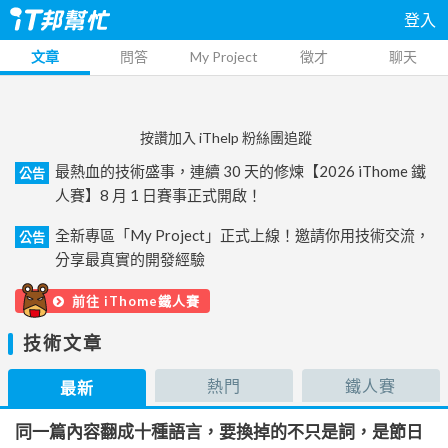
登入
文章
問答
My Project
徵才
聊天
按讚加入 iThelp 粉絲團追蹤
最熱血的技術盛事，連續 30 天的修煉【2026 iThome 鐵
公告
人賽】8 月 1 日賽事正式開啟！
全新專區「My Project」正式上線！邀請你用技術交流，
公告
分享最真實的開發經驗
前往 iThome鐵人賽
技術文章
熱門
鐵人賽
最新
同一篇內容翻成十種語言，要換掉的不只是詞，是節日