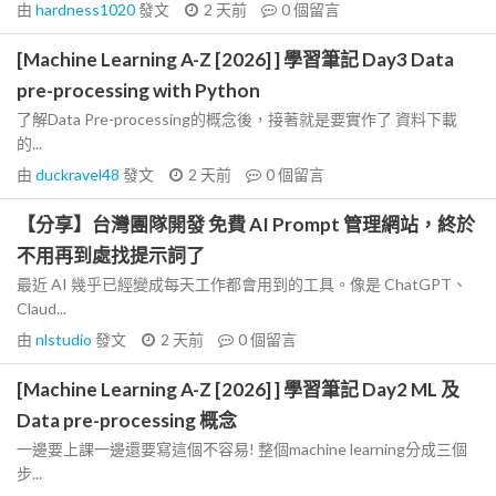
由
hardness1020
發文
2 天前
0
個留言
[Machine Learning A-Z [2026] ] 學習筆記 Day3 Data
pre-processing with Python
了解Data Pre-processing的概念後，接著就是要實作了 資料下載
的...
由
duckravel48
發文
2 天前
0
個留言
【分享】台灣團隊開發 免費 AI Prompt 管理網站，終於
不用再到處找提示詞了
最近 AI 幾乎已經變成每天工作都會用到的工具。像是 ChatGPT、
Claud...
由
nlstudio
發文
2 天前
0
個留言
[Machine Learning A-Z [2026] ] 學習筆記 Day2 ML 及
Data pre-processing 概念
一邊要上課一邊還要寫這個不容易! 整個machine learning分成三個
步...