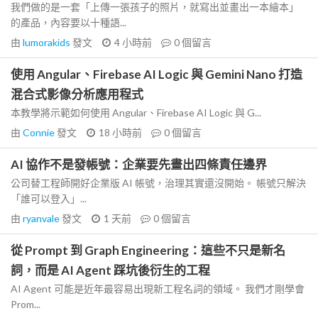
我們做的是一套「上傳一張孩子的照片，就寫出並畫出一本繪本」
的產品，內容要以十種語...
由
lumorakids
發文
4 小時前
0
個留言
使用 Angular、Firebase AI Logic 與 Gemini Nano 打造
混合式影像分析應用程式
本教學將示範如何使用 Angular、Firebase AI Logic 與 G...
由
Connie
發文
18 小時前
0
個留言
AI 協作不是發帳號：企業要先畫出四條責任邊界
公司替工程師開好企業版 AI 帳號，治理其實還沒開始。 帳號只解決
「誰可以登入」...
由
ryanvale
發文
1 天前
0
個留言
從 Prompt 到 Graph Engineering：這些不只是新名
詞，而是 AI Agent 踩坑後衍生的工程
AI Agent 可能是近年最容易出現新工程名詞的領域。 我們才剛學會
Prom...